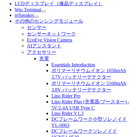
LCDディスプレイ（液晶ディスプレイ）
Wio Terminal
reSpeaker
その他のセンシングモジュール
センサー
センサーネットワーク
EcoEye Vision Camera
AIアシスタント
アクセサリー
充電
Essentials Introduction
ポリマーリチウムイオン 1050mAh
3.7V バッテリーデテクター
ポリマーリチウムイオン 5100mAh
3.8V バッテリーデテクター
Lipo Rider Pro
Lipo Rider Plus (充電器/ブースター) -
5V/2.4A USB Type C
Lipo Rider V1.3
DCフレームワーク小型ソレノイド
VL-0063
DCフレームワークソレノイド