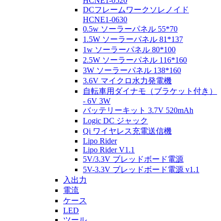
HCNE1-0520
DCフレームワークソレノイド
HCNE1-0630
0.5w ソーラーパネル 55*70
1.5W ソーラーパネル 81*137
1w ソーラーパネル 80*100
2.5W ソーラーパネル 116*160
3W ソーラーパネル 138*160
3.6V マイクロ水力発電機
自転車用ダイナモ（ブラケット付き）
- 6V 3W
バッテリーキット 3.7V 520mAh
Logic DC ジャック
Qi ワイヤレス充電送信機
Lipo Rider
Lipo Rider V1.1
5V/3.3V ブレッドボード電源
5V-3.3V ブレッドボード電源 v1.1
入出力
電流
ケース
LED
ツール