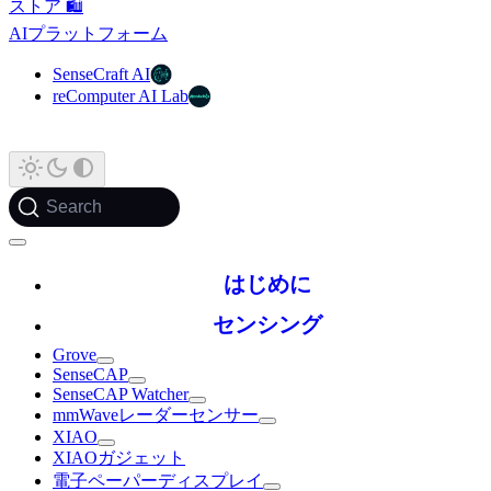
ストア 🛍️
AIプラットフォーム
SenseCraft AI
reComputer AI Lab
Search
はじめに
センシング
Grove
SenseCAP
SenseCAP Watcher
mmWaveレーダーセンサー
XIAO
XIAOガジェット
電子ペーパーディスプレイ