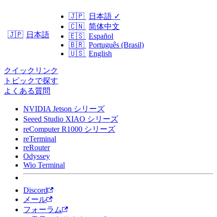
🇯🇵
日本語
✓
🇨🇳
简体中文
日本語
🇯🇵
🇪🇸
Español
🇧🇷
Português (Brasil)
🇺🇸
English
クイックリンク
トピックで探す
よくある質問
NVIDIA Jetson シリーズ
Seeed Studio XIAO シリーズ
reComputer R1000 シリーズ
reTerminal
reRouter
Odyssey
Wio Terminal
Discord
メール
フォーラム