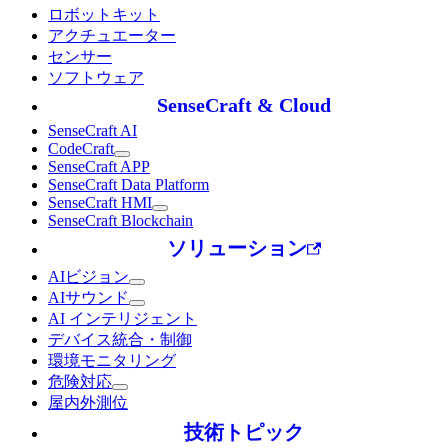
ロボットキット
アクチュエーター
センサー
ソフトウェア
SenseCraft & Cloud
SenseCraft AI
CodeCraft
SenseCraft APP
SenseCraft Data Platform
SenseCraft HMI
SenseCraft Blockchain
ソリューション
AIビジョン
AIサウンド
AI インテリジェント
デバイス統合・制御
環境モニタリング
危険対応
屋内外測位
技術トピック