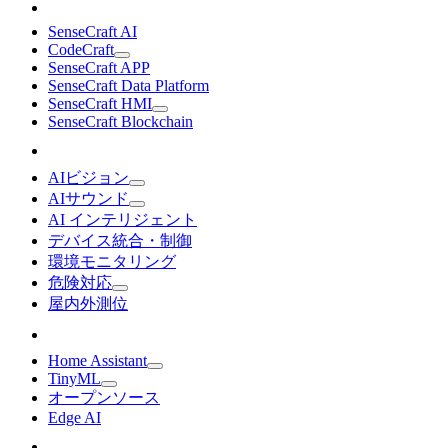
SenseCraft AI
CodeCraft
SenseCraft APP
SenseCraft Data Platform
SenseCraft HMI
SenseCraft Blockchain
AIビジョン
AIサウンド
AI インテリジェント
デバイス統合・制御
環境モニタリング
危険対応
屋内外測位
Home Assistant
TinyML
オープンソース
Edge AI