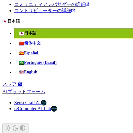
コミュニティアンバサダーの詳細
コントリビューターの詳細
🇯🇵
日本語
🇯🇵
日本語
🇨🇳
简体中文
🇪🇸
Español
🇧🇷
Português (Brasil)
🇺🇸
English
ストア 🛍️
AIプラットフォーム
SenseCraft AI
reComputer AI Lab