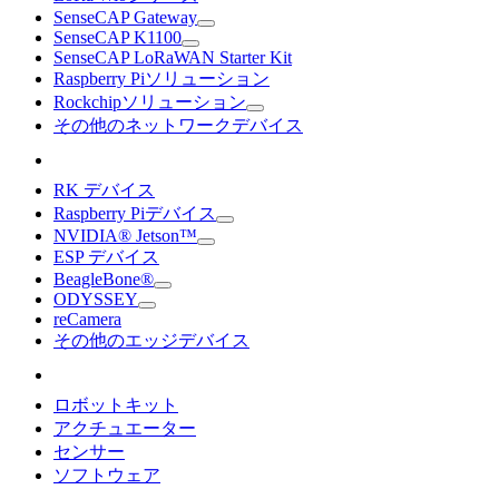
SenseCAP Gateway
SenseCAP K1100
SenseCAP LoRaWAN Starter Kit
Raspberry Piソリューション
Rockchipソリューション
その他のネットワークデバイス
RK デバイス
Raspberry Piデバイス
NVIDIA® Jetson™
ESP デバイス
BeagleBone®
ODYSSEY
reCamera
その他のエッジデバイス
ロボットキット
アクチュエーター
センサー
ソフトウェア