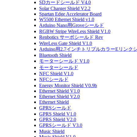
SDカードシールド V4.0
Solar Charger Shield V2.2
Spartan Edge Accelerator Board
W5500 Ethernet Shield v1.0
Arduino Nano用Groveシールド
RGBW Stripe WireLess Shield V1.0
Renbotics サーボシールド Rev
WireLess Gate Shield V1.0
Arduino用2.7インチトリプルカラーEリンク
Bluetooth Shield
モーターシールド V1.0
モーターシールド
NFC Shield V1.0
NFCシールド
Energy Monitor Shield V0.9b
Ethernet Shield V1.0
Ethernet Shield V2.0
Ethernet Shield
GPRSシールド
GPRS Shield V1.0
GPRS Shield V2.0
GPRSシールド V3.0
Music Shield
Music Shield V1.0