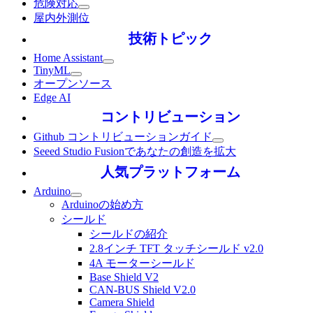
危険対応
屋内外測位
技術トピック
Home Assistant
TinyML
オープンソース
Edge AI
コントリビューション
Github コントリビューションガイド
Seeed Studio Fusionであなたの創造を拡大
人気プラットフォーム
Arduino
Arduinoの始め方
シールド
シールドの紹介
2.8インチ TFT タッチシールド v2.0
4A モーターシールド
Base Shield V2
CAN-BUS Shield V2.0
Camera Shield