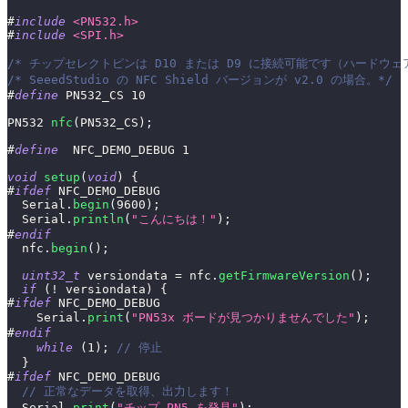
#
include
<PN532.h>
#
include
<SPI.h>
/* チップセレクトピンは D10 または D9 に接続可能です（ハードウェ
/* SeeedStudio の NFC Shield バージョンが v2.0 の場合。*/
#
define
PN532_CS
10
PN532 
nfc
(
PN532_CS
)
;
#
define
NFC_DEMO_DEBUG
1
void
setup
(
void
)
{
#
ifdef
NFC_DEMO_DEBUG
  Serial
.
begin
(
9600
)
;
  Serial
.
println
(
"こんにちは！"
)
;
#
endif
  nfc
.
begin
(
)
;
uint32_t
 versiondata 
=
 nfc
.
getFirmwareVersion
(
)
;
if
(
!
 versiondata
)
{
#
ifdef
NFC_DEMO_DEBUG
    Serial
.
print
(
"PN53x ボードが見つかりませんでした"
)
;
#
endif
while
(
1
)
;
// 停止
}
#
ifdef
NFC_DEMO_DEBUG
// 正常なデータを取得、出力します！
  Serial
.
print
(
"チップ PN5 を発見"
)
;