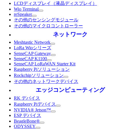
LCDディスプレイ（液晶ディスプレイ）
Wio Terminal
reSpeaker
その他のセンシングモジュール
その他のマイクロコントローラー
ネットワーク
Meshtastic Network
LoRa Wioシリーズ
SenseCAP Gateway
SenseCAP K1100
SenseCAP LoRaWAN Starter Kit
Raspberry Piソリューション
Rockchipソリューション
その他のネットワークデバイス
エッジコンピューティング
RK デバイス
Raspberry Piデバイス
NVIDIA® Jetson™
ESP デバイス
BeagleBone®
ODYSSEY