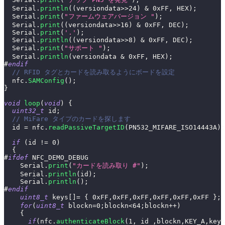
  Serial
.
println
(
(
versiondata
>>
24
)
&
0xFF
,
 HEX
)
;
  Serial
.
print
(
"ファームウェアバージョン "
)
;
  Serial
.
print
(
(
versiondata
>>
16
)
&
0xFF
,
 DEC
)
;
  Serial
.
print
(
'.'
)
;
  Serial
.
println
(
(
versiondata
>>
8
)
&
0xFF
,
 DEC
)
;
  Serial
.
print
(
"サポート "
)
;
  Serial
.
println
(
versiondata 
&
0xFF
,
 HEX
)
;
#
endif
// RFID タグとカードを読み取るようにボードを設定
  nfc
.
SAMConfig
(
)
;
}
void
loop
(
void
)
{
uint32_t
 id
;
// MiFare タイプのカードを探します
  id 
=
 nfc
.
readPassiveTargetID
(
PN532_MIFARE_ISO14443A
)
;
if
(
id 
!=
0
)
{
#
ifdef
NFC_DEMO_DEBUG
    Serial
.
print
(
"カードを読み取り #"
)
;
    Serial
.
println
(
id
)
;
    Serial
.
println
(
)
;
#
endif
uint8_t
 keys
[
]
=
{
0xFF
,
0xFF
,
0xFF
,
0xFF
,
0xFF
,
0xFF
}
;
for
(
uint8_t
 blockn
=
0
;
blockn
<
64
;
blockn
++
)
{
if
(
nfc
.
authenticateBlock
(
1
,
 id 
,
blockn
,
KEY_A
,
keys