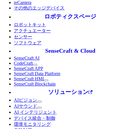
reCamera
その他のエッジデバイス
ロボティクスページ
ロボットキット
アクチュエーター
センサー
ソフトウェア
SenseCraft & Cloud
SenseCraft AI
CodeCraft
SenseCraft APP
SenseCraft Data Platform
SenseCraft HMI
SenseCraft Blockchain
ソリューション
AIビジョン
AIサウンド
AI インテリジェント
デバイス統合・制御
環境モニタリング