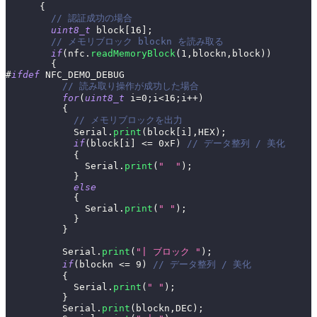
{
// 認証成功の場合
uint8_t
 block
[
16
]
;
// メモリブロック blockn を読み取る
if
(
nfc
.
readMemoryBlock
(
1
,
blockn
,
block
)
)
{
#
ifdef
NFC_DEMO_DEBUG
// 読み取り操作が成功した場合
for
(
uint8_t
 i
=
0
;
i
<
16
;
i
++
)
{
// メモリブロックを出力
            Serial
.
print
(
block
[
i
]
,
HEX
)
;
if
(
block
[
i
]
<=
0xF
)
// データ整列 / 美化
{
              Serial
.
print
(
"  "
)
;
}
else
{
              Serial
.
print
(
" "
)
;
}
}
          Serial
.
print
(
"| ブロック "
)
;
if
(
blockn 
<=
9
)
// データ整列 / 美化
{
            Serial
.
print
(
" "
)
;
}
          Serial
.
print
(
blockn
,
DEC
)
;