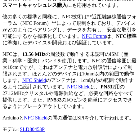
スマートキャッシュレス購入
にも応用されています。
他の多くの標準と同様に、NFC技術は**近距離無線通信フォ
ーラム（NFC Forum）**によって規制されており、デバイス
がどのようにペアリングし、データを共有し、安全な取引を
可能にするかを標準化しています。
NFC Forum
は、
NFC標準
に準拠したデバイスを開発および認証しています。
NFCは、
13.56 MHz
の周波数で動作する未認可のISM（産
業・科学・医療）バンドを使用します。NFCの通信範囲は最
大10cmですが、これはアンテナと電力放射設計によって制
限されます。ほとんどのデバイスは10mm以内の範囲で動作
します。
NFC Shield
のアンテナは、1cm以内の範囲で動作す
るように設計されています。
NFC Shield
は、
PN532
用の
27.12MHzクリスタルや電源供給など、必要な回路をすべて
提供します。また、
PN532
のI/Oピンを簡単にアクセスでき
るようにブレークアウトしています。
Arduinoと
NFC Shield
の間の通信はSPIを介して行われます。
モデル:
SLD80453P