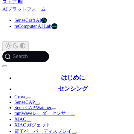
ストア 🛍️
AIプラットフォーム
SenseCraft AI
reComputer AI Lab
Search
はじめに
センシング
Grove
SenseCAP
SenseCAP Watcher
mmWaveレーダーセンサー
XIAO
XIAOガジェット
電子ペーパーディスプレイ