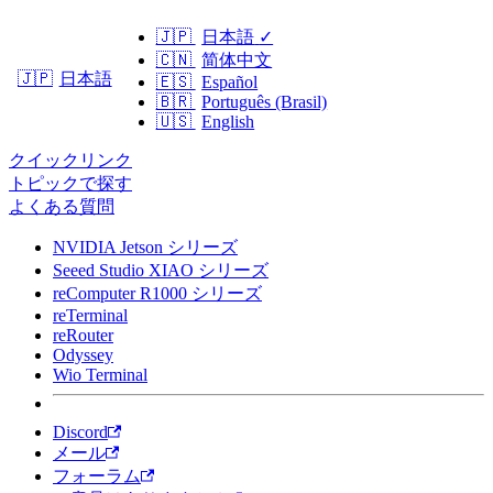
🇯🇵
日本語
✓
🇨🇳
简体中文
日本語
🇯🇵
🇪🇸
Español
🇧🇷
Português (Brasil)
🇺🇸
English
クイックリンク
トピックで探す
よくある質問
NVIDIA Jetson シリーズ
Seeed Studio XIAO シリーズ
reComputer R1000 シリーズ
reTerminal
reRouter
Odyssey
Wio Terminal
Discord
メール
フォーラム