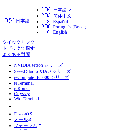
🇯🇵
日本語
✓
🇨🇳
简体中文
日本語
🇯🇵
🇪🇸
Español
🇧🇷
Português (Brasil)
🇺🇸
English
クイックリンク
トピックで探す
よくある質問
NVIDIA Jetson シリーズ
Seeed Studio XIAO シリーズ
reComputer R1000 シリーズ
reTerminal
reRouter
Odyssey
Wio Terminal
Discord
メール
フォーラム