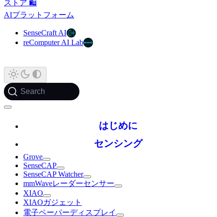
ストア 🛍️
AIプラットフォーム
SenseCraft AI
reComputer AI Lab
Search
はじめに
センシング
Grove
SenseCAP
SenseCAP Watcher
mmWaveレーダーセンサー
XIAO
XIAOガジェット
電子ペーパーディスプレイ