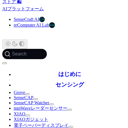
ストア 🛍️
AIプラットフォーム
SenseCraft AI
reComputer AI Lab
Search
はじめに
センシング
Grove
SenseCAP
SenseCAP Watcher
mmWaveレーダーセンサー
XIAO
XIAOガジェット
電子ペーパーディスプレイ