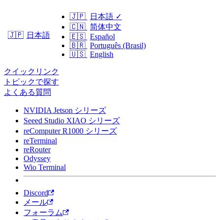
🇯🇵
日本語
✓
🇨🇳
简体中文
日本語
🇯🇵
🇪🇸
Español
🇧🇷
Português (Brasil)
🇺🇸
English
クイックリンク
トピックで探す
よくある質問
NVIDIA Jetson シリーズ
Seeed Studio XIAO シリーズ
reComputer R1000 シリーズ
reTerminal
reRouter
Odyssey
Wio Terminal
Discord
メール
フォーラム