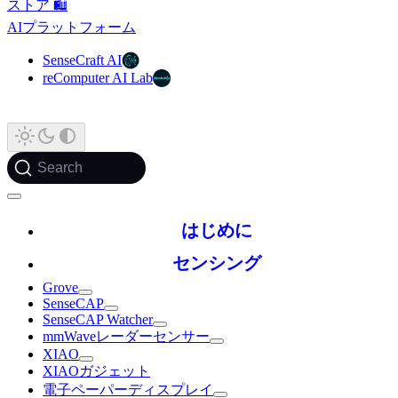
ストア 🛍️
AIプラットフォーム
SenseCraft AI
reComputer AI Lab
Search
はじめに
センシング
Grove
SenseCAP
SenseCAP Watcher
mmWaveレーダーセンサー
XIAO
XIAOガジェット
電子ペーパーディスプレイ