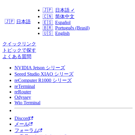
🇯🇵
日本語
✓
🇨🇳
简体中文
日本語
🇯🇵
🇪🇸
Español
🇧🇷
Português (Brasil)
🇺🇸
English
クイックリンク
トピックで探す
よくある質問
NVIDIA Jetson シリーズ
Seeed Studio XIAO シリーズ
reComputer R1000 シリーズ
reTerminal
reRouter
Odyssey
Wio Terminal
Discord
メール
フォーラム