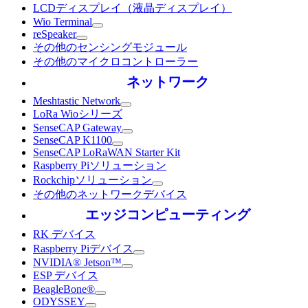
LCDディスプレイ（液晶ディスプレイ）
Wio Terminal
reSpeaker
その他のセンシングモジュール
その他のマイクロコントローラー
ネットワーク
Meshtastic Network
LoRa Wioシリーズ
SenseCAP Gateway
SenseCAP K1100
SenseCAP LoRaWAN Starter Kit
Raspberry Piソリューション
Rockchipソリューション
その他のネットワークデバイス
エッジコンピューティング
RK デバイス
Raspberry Piデバイス
NVIDIA® Jetson™
ESP デバイス
BeagleBone®
ODYSSEY