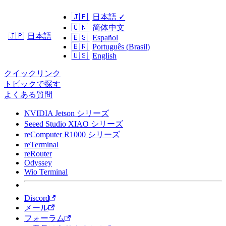
🇯🇵
日本語
✓
🇨🇳
简体中文
日本語
🇯🇵
🇪🇸
Español
🇧🇷
Português (Brasil)
🇺🇸
English
クイックリンク
トピックで探す
よくある質問
NVIDIA Jetson シリーズ
Seeed Studio XIAO シリーズ
reComputer R1000 シリーズ
reTerminal
reRouter
Odyssey
Wio Terminal
Discord
メール
フォーラム