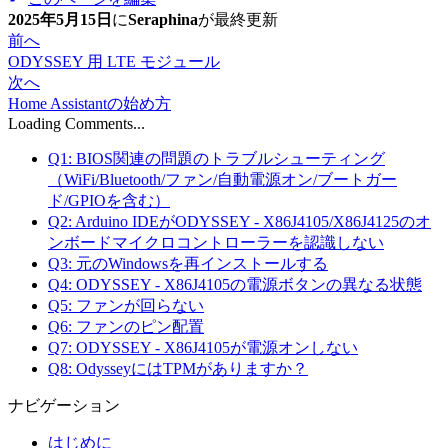
2025年5月15日
に
Seraphina
が
最終更新
前へ
ODYSSEY 用 LTE モジュール
次へ
Home Assistantの始め方
Loading Comments...
Q1: BIOS関連の問題のトラブルシューティング
（WiFi/Bluetooth/ファン/自動電源オン/ブートガー
ド/GPIOを含む）
Q2: Arduino IDEがODYSSEY - X86J4105/X86J4125のオ
ンボードマイクロコントローラーを認識しない
Q3: 元のWindowsを再インストールする
Q4: ODYSSEY - X86J4105の電源ボタンの異なる状態
Q5: ファンが回らない
Q6: ファンのピン配置
Q7: ODYSSEY - X86J4105が電源オンしない
Q8: OdysseyにはTPMがありますか？
ナビゲーション
はじめに