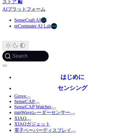
ストア 🛍️
AIプラットフォーム
SenseCraft AI
reComputer AI Lab
Search
はじめに
センシング
Grove
SenseCAP
SenseCAP Watcher
mmWaveレーダーセンサー
XIAO
XIAOガジェット
電子ペーパーディスプレイ