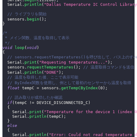
  Serial
.
println
(
"Dallas Temperature IC Control Library
// ライブラリを開始
  sensors
.
begin
(
)
;
}
/*
 * メイン関数、温度を取得して表示
 */
void
loop
(
void
)
{
// sensors.requestTemperatures()を呼び出して、
  Serial
.
print
(
"Requesting temperatures..."
)
;
  sensors
.
requestTemperatures
(
)
;
// 温度取得コマンドを送信
  Serial
.
println
(
"DONE"
)
;
// 温度を取得した後、ここで表示可能
// ByIndex関数を使用し、例として最初のセンサーから温度を取得
float
 tempC 
=
 sensors
.
getTempCByIndex
(
0
)
;
// 読み取りが成功したか確認
if
(
tempC 
!=
 DEVICE_DISCONNECTED_C
)
{
    Serial
.
print
(
"Temperature for the device 1 (index 0
    Serial
.
println
(
tempC
)
;
}
else
{
    Serial
.
println
(
"Error: Could not read temperature d