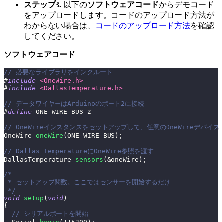
ステップ3.
以下の
ソフトウェアコード
からデモコード
をアップロードします。コードのアップロード方法が
わからない場合は、
コードのアップロード方法
を確認
してください。
ソフトウェアコード
// 必要なライブラリをインクルード
#
include
<OneWire.h>
#
include
<DallasTemperature.h>
// データワイヤーはArduinoのポート2に接続
#
define
ONE_WIRE_BUS
2
// OneWireインスタンスをセットアップして、任意のOneWireデバイス（
OneWire 
oneWire
(
ONE_WIRE_BUS
)
;
// Dallas TemperatureにOneWire参照を渡す
DallasTemperature 
sensors
(
&
oneWire
)
;
/*
 * セットアップ関数。ここではセンサーを開始するだけ
 */
void
setup
(
void
)
{
// シリアルポートを開始
  Serial
.
begin
(
115200
)
;