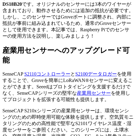
DS18B20
です。オリジナルのセンサーには3本のワイヤーが
含まれており、動作させるためには追加の抵抗が必要です。
しかし、このセンサーではGroveポートに調整され、内部に
抵抗が事前に組み込まれているため、通常のGroveセンサー
として使用できます。本記事では、Raspberry Piでのセンサ
ーの使用方法を説明し、楽しみましょう！
産業用センサーへのアップグレード可
能
SenseCAP
S2110コントローラー
と
S2100データロガー
を使用
することで、Groveを簡単にLoRaWAN®センサーに変えるこ
とができます。Seeedはプロトタイピングを支援するだけで
なく、SenseCAPシリーズの堅牢な
産業用センサー
を使用し
てプロジェクトを拡張する可能性も提供します。
SenseCAP S210xシリーズの産業用センサーは、環境センシ
ングのための即時使用可能な体験を提供します。空気質モニ
タリングのための高性能で堅牢なS2101ワイヤレス温度・湿
度センサーをご参照ください。このシリーズには、土壌水