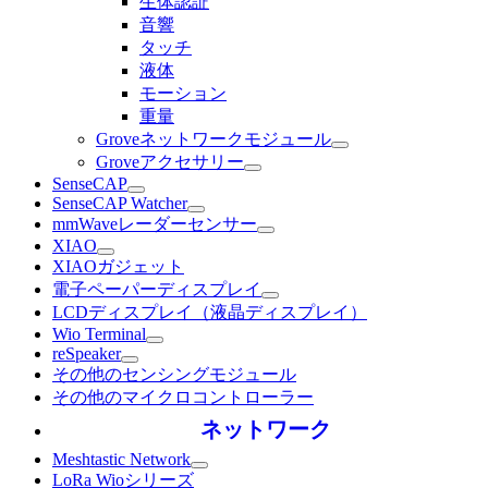
生体認証
音響
タッチ
液体
モーション
重量
Groveネットワークモジュール
Groveアクセサリー
SenseCAP
SenseCAP Watcher
mmWaveレーダーセンサー
XIAO
XIAOガジェット
電子ペーパーディスプレイ
LCDディスプレイ（液晶ディスプレイ）
Wio Terminal
reSpeaker
その他のセンシングモジュール
その他のマイクロコントローラー
ネットワーク
Meshtastic Network
LoRa Wioシリーズ