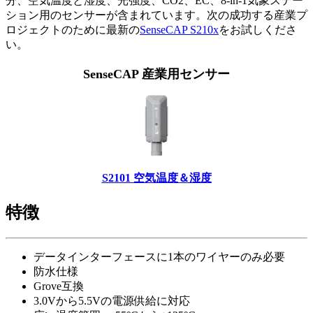
分、空気温度と湿度、光強度、CO2、EC、8-in-1気象ステー
ション用のセンサーが含まれています。次の成功する産業プ
ロジェクトのために最新の
SenseCAP S210x
をお試しくださ
い。
SenseCAP 産業用センサー
S2101 空気温度＆湿度
特徴
データインターフェースに1本のワイヤーのみ必要
防水仕様
Grove互換
3.0Vから5.5Vの電源供給に対応