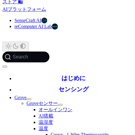
ストア 🛍️
AIプラットフォーム
SenseCraft AI
reComputer AI Lab
Search
はじめに
センシング
Grove
Groveセンサー
オールインワン
AI搭載
温湿度
温度
Grove - 1-Wire Thermocouple