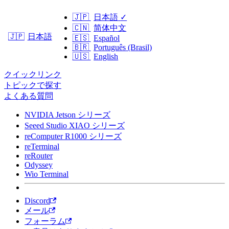
🇯🇵
日本語
✓
🇨🇳
简体中文
日本語
🇯🇵
🇪🇸
Español
🇧🇷
Português (Brasil)
🇺🇸
English
クイックリンク
トピックで探す
よくある質問
NVIDIA Jetson シリーズ
Seeed Studio XIAO シリーズ
reComputer R1000 シリーズ
reTerminal
reRouter
Odyssey
Wio Terminal
Discord
メール
フォーラム