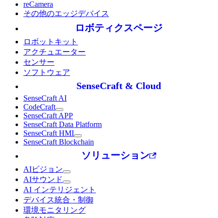
reCamera
その他のエッジデバイス
ロボティクスページ
ロボットキット
アクチュエーター
センサー
ソフトウェア
SenseCraft & Cloud
SenseCraft AI
CodeCraft
SenseCraft APP
SenseCraft Data Platform
SenseCraft HMI
SenseCraft Blockchain
ソリューション
AIビジョン
AIサウンド
AI インテリジェント
デバイス統合・制御
環境モニタリング