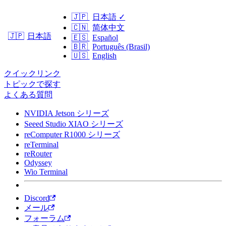
🇯🇵
日本語
✓
🇨🇳
简体中文
日本語
🇯🇵
🇪🇸
Español
🇧🇷
Português (Brasil)
🇺🇸
English
クイックリンク
トピックで探す
よくある質問
NVIDIA Jetson シリーズ
Seeed Studio XIAO シリーズ
reComputer R1000 シリーズ
reTerminal
reRouter
Odyssey
Wio Terminal
Discord
メール
フォーラム