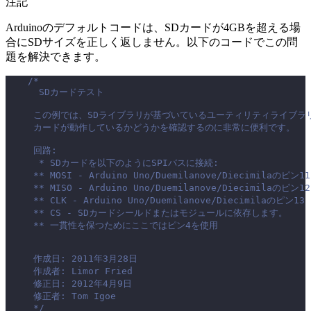
注記
Arduinoのデフォルトコードは、SDカードが4GBを超える場
合にSDサイズを正しく返しません。以下のコードでこの問
題を解決できます。
/*
      SDカードテスト
     この例では、SDライブラリが基づいているユーティリティライブ
     カードが動作しているかどうかを確認するのに非常に便利です。
     回路:
      * SDカードを以下のようにSPIバスに接続:
     ** MOSI - Arduino Uno/Duemilanove/Diecimilaのピン11
     ** MISO - Arduino Uno/Duemilanove/Diecimilaのピン12
     ** CLK - Arduino Uno/Duemilanove/Diecimilaのピン13
     ** CS - SDカードシールドまたはモジュールに依存します。
     ** 一貫性を保つためにここではピン4を使用
     作成日: 2011年3月28日
     作成者: Limor Fried
     修正日: 2012年4月9日
     修正者: Tom Igoe
     */