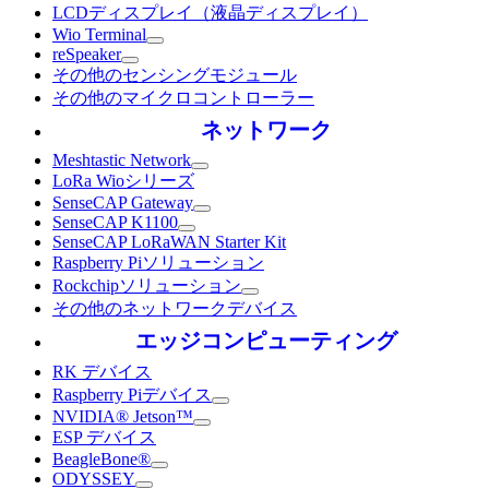
LCDディスプレイ（液晶ディスプレイ）
Wio Terminal
reSpeaker
その他のセンシングモジュール
その他のマイクロコントローラー
ネットワーク
Meshtastic Network
LoRa Wioシリーズ
SenseCAP Gateway
SenseCAP K1100
SenseCAP LoRaWAN Starter Kit
Raspberry Piソリューション
Rockchipソリューション
その他のネットワークデバイス
エッジコンピューティング
RK デバイス
Raspberry Piデバイス
NVIDIA® Jetson™
ESP デバイス
BeagleBone®
ODYSSEY