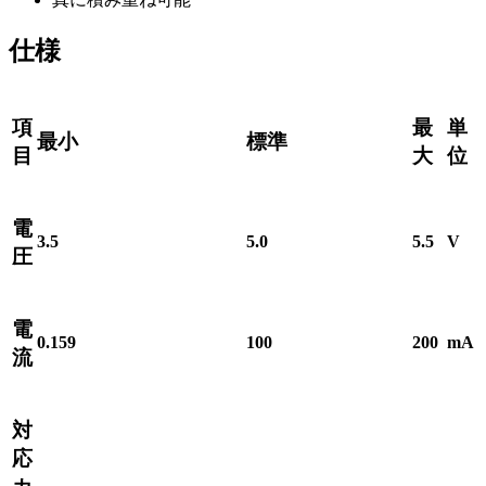
仕様
項
最
単
最小
標準
目
大
位
電
3.5
5.0
5.5
V
圧
電
0.159
100
200
mA
流
対
応