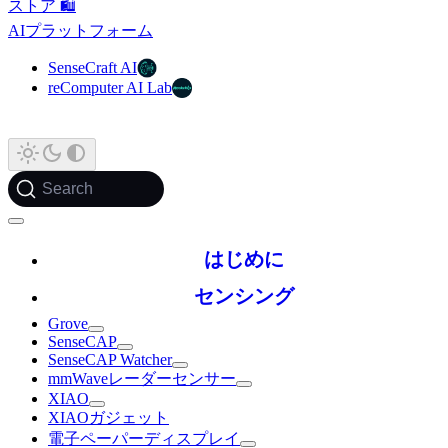
ストア 🛍️
AIプラットフォーム
SenseCraft AI
reComputer AI Lab
Search
はじめに
センシング
Grove
SenseCAP
SenseCAP Watcher
mmWaveレーダーセンサー
XIAO
XIAOガジェット
電子ペーパーディスプレイ