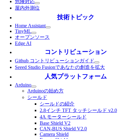
危険対応
屋内外測位
技術トピック
Home Assistant
TinyML
オープンソース
Edge AI
コントリビューション
Github コントリビューションガイド
Seeed Studio Fusionであなたの創造を拡大
人気プラットフォーム
Arduino
Arduinoの始め方
シールド
シールドの紹介
2.8インチ TFT タッチシールド v2.0
4A モーターシールド
Base Shield V2
CAN-BUS Shield V2.0
Camera Shield