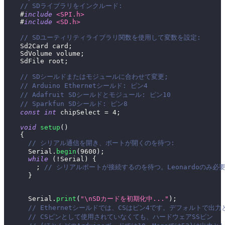
// SDライブラリをインクルード:
#
include
<SPI.h>
#
include
<SD.h>
// SDユーティリティライブラリ関数を使用して変数を設定:
    Sd2Card card
;
    SdVolume volume
;
    SdFile root
;
// SDシールドまたはモジュールに合わせて変更;
// Arduino Ethernetシールド: ピン4
// Adafruit SDシールドとモジュール: ピン10
// Sparkfun SDシールド: ピン8
const
int
 chipSelect 
=
4
;
void
setup
(
)
{
// シリアル通信を開き、ポートが開くのを待つ:
      Serial
.
begin
(
9600
)
;
while
(
!
Serial
)
{
;
// シリアルポートが接続するのを待つ。Leonardoのみ必
}
      Serial
.
print
(
"\nSDカードを初期化中..."
)
;
// Ethernetシールドでは、CSはピン4です。デフォルトで出
// CSピンとして使用されていなくても、ハードウェアSSピン