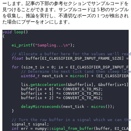
ーします。記事の下部の参考セクションでサンプルコードを
見つけることができます。サンプルコードは 5 秒のサンプル
を収集し、推論を実行し、不適切なポーズの 1 つが検出され
た場合にブザーをオンにします。
void
loop
(
)
{
ei_printf
(
"Sampling...\n"
)
;
// Allocate a buffer here for the values we'll read
float
 buffer
[
EI_CLASSIFIER_DSP_INPUT_FRAME_SIZE
]
=
for
(
size_t ix 
=
0
;
 ix 
<
 EI_CLASSIFIER_DSP_INPUT_FR
// Determine the next tick (and then sleep late
uint64_t
 next_tick 
=
micros
(
)
+
(
EI_CLASSIFIER_
        lis
.
getAcceleration
(
&
buffer
[
ix
]
,
&
buffer
[
ix
+
1
]
,
        buffer
[
ix 
+
0
]
*=
 CONVERT_G_TO_MS2
;
        buffer
[
ix 
+
1
]
*=
 CONVERT_G_TO_MS2
;
        buffer
[
ix 
+
2
]
*=
 CONVERT_G_TO_MS2
;
delayMicroseconds
(
next_tick 
-
micros
(
)
)
;
}
// Turn the raw buffer in a signal which we can the
    signal_t signal
;
int
 err 
=
 numpy
::
signal_from_buffer
(
buffer
,
 EI_CLAS