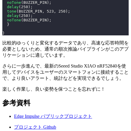
noTone
(
BUZZER_PIN
)
;
delay
(
250
)
;
tone
(
BUZZER_PIN
,
523
,
250
)
;
delay
(
250
)
;
noTone
(
BUZZER_PIN
)
;
}
}
比較的ゆっくりと変化するデータであり、高速な応答時間を
必要としないため、通常の順次推論パイプラインがこのアプ
リケーションに適しています。
さらに一歩進んで、最新のSeeed Studio XIAO nRF52840を使
用してデバイスをユーザーのスマートフォンに接続すること
で、より良いアラート、統計などを実現できるでしょう。
楽しく作業し、良い姿勢を保つことを忘れずに！
参考資料
Edge Impulse パブリックプロジェクト
プロジェクト Github