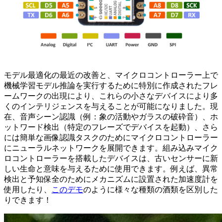
モデル最適化の最近の改善と、マイクロコントローラー上で
機械学習モデル推論を実行するために特別に作成されたフレ
ームワークの出現により、これらの小さなデバイスにより多
くのインテリジェンスを与えることが可能になりました。現
在、音声シーン認識（例：象の活動やガラスの破砕音）、ホ
ットワード検出（特定のフレーズでデバイスを起動）、さら
には簡単な画像認識タスクのためにマイクロコントローラー
にニューラルネットワークを展開できます。組み込みマイク
ロコントローラーを搭載したデバイスは、古いセンサーに新
しい生命と意味を与えるために使用できます。例えば、異常
検出と予知保全のためにメカニズムに設置された加速度計を
使用したり、
このデモ
のように様々な種類の酒類を区別した
りできます！