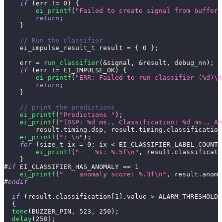
if
(
err 
!=
0
)
{
ei_printf
(
"Failed to create signal from buffer 
return
;
}
// Run the classifier
    ei_impulse_result_t result 
=
{
0
}
;
    err 
=
run_classifier
(
&
signal
,
&
result
,
 debug_nn
)
;
if
(
err 
!=
 EI_IMPULSE_OK
)
{
ei_printf
(
"ERR: Failed to run classifier (%d)\n
return
;
}
// print the predictions
ei_printf
(
"Predictions "
)
;
ei_printf
(
"(DSP: %d ms., Classification: %d ms., An
        result
.
timing
.
dsp
,
 result
.
timing
.
classification
ei_printf
(
": \n"
)
;
for
(
size_t ix 
=
0
;
 ix 
<
 EI_CLASSIFIER_LABEL_COUNT
;
ei_printf
(
"    %s: %.5f\n"
,
 result
.
classificati
}
#
if
EI_CLASSIFIER_HAS_ANOMALY 
==
1
ei_printf
(
"    anomaly score: %.3f\n"
,
 result
.
anoma
#
endif
if
(
result
.
classification
[
1
]
.
value 
>
 ALARM_THRESHOLD 
{
tone
(
BUZZER_PIN
,
523
,
250
)
;
delay
(
250
)
;