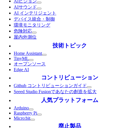
AIビジョン
AIサウンド
AI インテリジェント
デバイス統合・制御
環境モニタリング
危険対応
屋内外測位
技術トピック
Home Assistant
TinyML
オープンソース
Edge AI
コントリビューション
Github コントリビューションガイド
Seeed Studio Fusionであなたの創造を拡大
人気プラットフォーム
Arduino
Raspberry Pi
Micro:bit
廃止製品