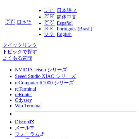
🇯🇵
日本語
✓
🇨🇳
简体中文
日本語
🇯🇵
🇪🇸
Español
🇧🇷
Português (Brasil)
🇺🇸
English
クイックリンク
トピックで探す
よくある質問
NVIDIA Jetson シリーズ
Seeed Studio XIAO シリーズ
reComputer R1000 シリーズ
reTerminal
reRouter
Odyssey
Wio Terminal
Discord
メール
フォーラム