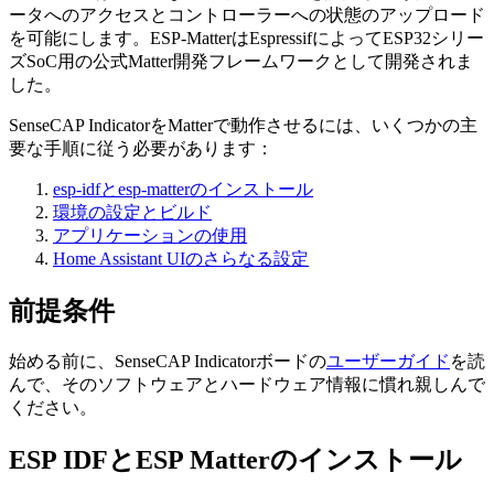
ータへのアクセスとコントローラーへの状態のアップロード
を可能にします。ESP-MatterはEspressifによってESP32シリー
ズSoC用の公式Matter開発フレームワークとして開発されま
した。
SenseCAP IndicatorをMatterで動作させるには、いくつかの主
要な手順に従う必要があります：
esp-idfとesp-matterのインストール
環境の設定とビルド
アプリケーションの使用
Home Assistant UIのさらなる設定
前提条件
始める前に、SenseCAP Indicatorボードの
ユーザーガイド
を読
んで、そのソフトウェアとハードウェア情報に慣れ親しんで
ください。
ESP IDFとESP Matterのインストール