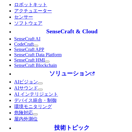
ロボットキット
アクチュエーター
センサー
ソフトウェア
SenseCraft & Cloud
SenseCraft AI
CodeCraft
SenseCraft APP
SenseCraft Data Platform
SenseCraft HMI
SenseCraft Blockchain
ソリューション
AIビジョン
AIサウンド
AI インテリジェント
デバイス統合・制御
環境モニタリング
危険対応
屋内外測位
技術トピック