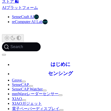
ストア 🛍️
AIプラットフォーム
SenseCraft AI
reComputer AI Lab
Search
はじめに
センシング
Grove
SenseCAP
SenseCAP Watcher
mmWaveレーダーセンサー
XIAO
XIAOガジェット
電子ペーパーディスプレイ