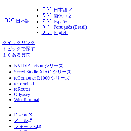
🇯🇵
日本語
✓
🇨🇳
简体中文
日本語
🇯🇵
🇪🇸
Español
🇧🇷
Português (Brasil)
🇺🇸
English
クイックリンク
トピックで探す
よくある質問
NVIDIA Jetson シリーズ
Seeed Studio XIAO シリーズ
reComputer R1000 シリーズ
reTerminal
reRouter
Odyssey
Wio Terminal
Discord
メール
フォーラム