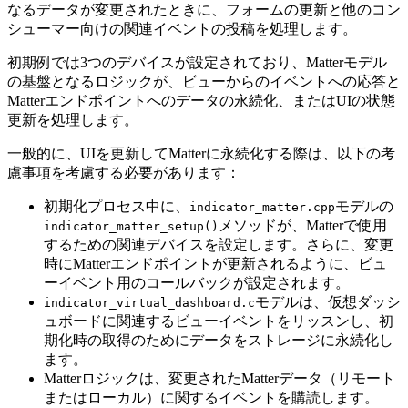
なるデータが変更されたときに、フォームの更新と他のコン
シューマー向けの関連イベントの投稿を処理します。
初期例では3つのデバイスが設定されており、Matterモデル
の基盤となるロジックが、ビューからのイベントへの応答と
Matterエンドポイントへのデータの永続化、またはUIの状態
更新を処理します。
一般的に、UIを更新してMatterに永続化する際は、以下の考
慮事項を考慮する必要があります：
初期化プロセス中に、
モデルの
indicator_matter.cpp
メソッドが、Matterで使用
indicator_matter_setup()
するための関連デバイスを設定します。さらに、変更
時にMatterエンドポイントが更新されるように、ビュ
ーイベント用のコールバックが設定されます。
モデルは、仮想ダッシ
indicator_virtual_dashboard.c
ュボードに関連するビューイベントをリッスンし、初
期化時の取得のためにデータをストレージに永続化し
ます。
Matterロジックは、変更されたMatterデータ（リモート
またはローカル）に関するイベントを購読します。