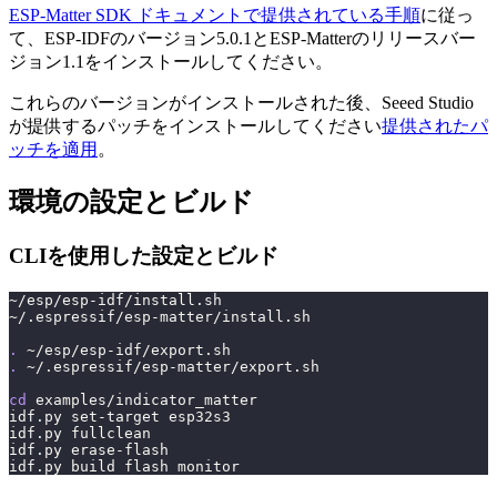
ESP-Matter SDK ドキュメントで提供されている手順
に従っ
て、ESP-IDFのバージョン5.0.1とESP-Matterのリリースバー
ジョン1.1をインストールしてください。
これらのバージョンがインストールされた後、Seeed Studio
が提供するパッチをインストールしてください
提供されたパ
ッチを適用
。
環境の設定とビルド
CLIを使用した設定とビルド
~/esp/esp-idf/install.sh
~/.espressif/esp-matter/install.sh
.
 ~/esp/esp-idf/export.sh
.
 ~/.espressif/esp-matter/export.sh
cd
 examples/indicator_matter
idf.py set-target esp32s3
idf.py fullclean
idf.py erase-flash
idf.py build flash monitor