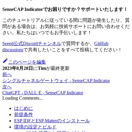
SenseCAP Indicatorでお困りですか？サポートいたします！
このチュートリアルに従っている間に問題が発生したり、質
問がある場合は、お気軽に技術サポートにお問い合わせくだ
さい。私たちはいつでもお手伝いします！
Seeed公式Discordチャンネル
で質問するか、
GitHub
discussions
で共有したいことをすべて投稿してください！
このページを編集
2023年8月28日
に
Tim
が
最終更新
前へ
シングルチャネルゲートウェイ - SenseCAP Indicator
次へ
ChatGPT - DALL·E - SenseCAP Indicator
Loading Comments...
はじめに
前提条件
ESP IDFとESP Matterのインストール
環境の設定とビルド