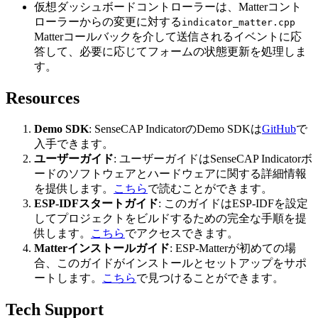
仮想ダッシュボードコントローラーは、Matterコント
ローラーからの変更に対する
indicator_matter.cpp
Matterコールバックを介して送信されるイベントに応
答して、必要に応じてフォームの状態更新を処理しま
す。
Resources
Demo SDK
: SenseCAP IndicatorのDemo SDKは
GitHub
で
入手できます。
ユーザーガイド
: ユーザーガイドはSenseCAP Indicatorボ
ードのソフトウェアとハードウェアに関する詳細情報
を提供します。
こちら
で読むことができます。
ESP-IDFスタートガイド
: このガイドはESP-IDFを設定
してプロジェクトをビルドするための完全な手順を提
供します。
こちら
でアクセスできます。
Matterインストールガイド
: ESP-Matterが初めての場
合、このガイドがインストールとセットアップをサポ
ートします。
こちら
で見つけることができます。
Tech Support