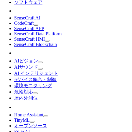
ソフトウェア
SenseCraft AI
CodeCraft
SenseCraft APP
SenseCraft Data Platform
SenseCraft HMI
SenseCraft Blockchain
AIビジョン
AIサウンド
AI インテリジェント
デバイス統合・制御
環境モニタリング
危険対応
屋内外測位
Home Assistant
TinyML
オープンソース
Edge AI