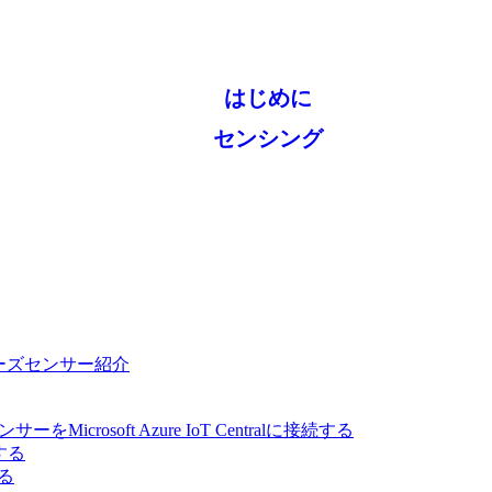
はじめに
センシング
 シリーズセンサー紹介
ーをMicrosoft Azure IoT Centralに接続する
する
する