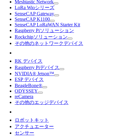
Meshtastic Network
LoRa Wioシリーズ
SenseCAP Gateway
SenseCAP K1100
SenseCAP LoRaWAN Starter Kit
Raspberry Piソリューション
Rockchipソリューション
その他のネットワークデバイス
RK デバイス
Raspberry Piデバイス
NVIDIA® Jetson™
ESP デバイス
BeagleBone®
ODYSSEY
reCamera
その他のエッジデバイス
ロボットキット
アクチュエーター
センサー