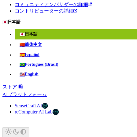
コミュニティアンバサダーの詳細
コントリビューターの詳細
🇯🇵
日本語
🇯🇵
日本語
🇨🇳
简体中文
🇪🇸
Español
🇧🇷
Português (Brasil)
🇺🇸
English
ストア 🛍️
AIプラットフォーム
SenseCraft AI
reComputer AI Lab