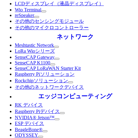
LCDディスプレイ（液晶ディスプレイ）
Wio Terminal
reSpeaker
その他のセンシングモジュール
その他のマイクロコントローラー
ネットワーク
Meshtastic Network
LoRa Wioシリーズ
SenseCAP Gateway
SenseCAP K1100
SenseCAP LoRaWAN Starter Kit
Raspberry Piソリューション
Rockchipソリューション
その他のネットワークデバイス
エッジコンピューティング
RK デバイス
Raspberry Piデバイス
NVIDIA® Jetson™
ESP デバイス
BeagleBone®
ODYSSEY