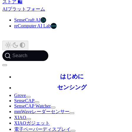
ストア 🛍️
AIプラットフォーム
SenseCraft AI
reComputer AI Lab
Search
はじめに
センシング
Grove
SenseCAP
SenseCAP Watcher
mmWaveレーダーセンサー
XIAO
XIAOガジェット
電子ペーパーディスプレイ