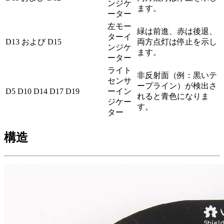
ンジケ
ます。
ーター
左モー
緑は前進、赤は後退、
ターイ
D13 および D15
両方点灯は停止を示し
ンジケ
ます。
ーター
ライト
非反射面（例：黒いテ
センサ
ープライン）が検出さ
D5 D10 D14 D17 D19
ーイン
れると青色になりま
ジケー
す。
ター
構造