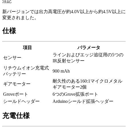
注記
新バージョンでは出力高電圧が約4.0V以上から約4.5V以上に
変更されました。
仕様
項目
パラメータ
ラインおよびエッジ追従用の5つの
センサー
IR反射センサー
リチウムイオン充電式
900 mAh
バッテリー
耐久性のある160:1マイクロメタル
ギアモーター
ギアモーター2個
Groveポート
6つのGrove拡張ポート
シールドヘッダー
Arduinoシールド拡張ヘッダー
充電仕様