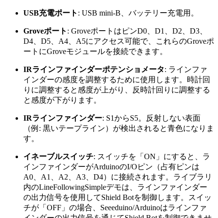
USB充電ポート
: USB mini-B、バッテリー充電用。
Groveポート
: GroveポートはピンD0、D1、D2、D3、
D4、D5、A4、A5にアクセス可能で、これらのGroveポ
ートにGroveモジュールを接続できます。
IRラインファインダーポテンショメータ
: ラインファ
インダーの感度を調整するために使用します。時計回
りに調整すると感度が上がり、反時計回りに調整する
と感度が下がります。
IRラインファインダー
: S1からS5。反射しない表面
（例: 黒いテープライン）が検出されると青色になりま
す。
イネーブルスイッチ
: スイッチを「ON」にすると、ラ
インファインダーがArduinoのI/Oピン（占有ピンは
A0、A1、A2、A3、D4）に接続されます。ライブラリ
内のLineFollowingSimpleデモは、ラインファインダー
の出力信号を使用してShield Botを制御します。スイッ
チが「OFF」の場合、Seeeduino/Arduinoはラインファ
インダーの出力信号を通じてShield Botを制御できませ