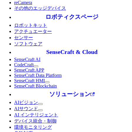
reCamera
その他のエッジデバイス
ロボティクスページ
ロボットキット
アクチュエーター
センサー
ソフトウェア
SenseCraft & Cloud
SenseCraft AI
CodeCraft
SenseCraft APP
SenseCraft Data Platform
SenseCraft HMI
SenseCraft Blockchain
ソリューション
AIビジョン
AIサウンド
AI インテリジェント
デバイス統合・制御
環境モニタリング