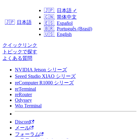
🇯🇵
日本語
✓
🇨🇳
简体中文
日本語
🇯🇵
🇪🇸
Español
🇧🇷
Português (Brasil)
🇺🇸
English
クイックリンク
トピックで探す
よくある質問
NVIDIA Jetson シリーズ
Seeed Studio XIAO シリーズ
reComputer R1000 シリーズ
reTerminal
reRouter
Odyssey
Wio Terminal
Discord
メール
フォーラム