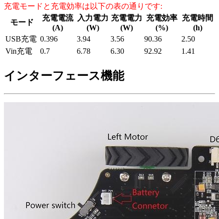
充電モードと充電効率は以下の表の通りです:
充電電流
入力電力
充電電力
充電効率
充電時間
モード
(A)
(W)
(W)
(%)
(h)
USB充電
0.396
3.94
3.56
90.36
2.50
Vin充電
0.7
6.78
6.30
92.92
1.41
インターフェース機能