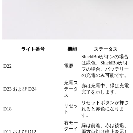
ライト番号
機能
ステータス
ShieldBotがオンの場合
は緑色。ShieldBotがオ
電源
D22
フの場合、バッテリー
の充電のみ可能です。
充電ス
赤は充電中、緑は充電
D23 および D24
テータ
完了を示します。
ス
リセットボタンが押さ
リセッ
D18
れると赤色になりま
ト
す。
右モー
緑は前進、赤は後退、
ターイ
D11 および D12
両方点灯は停止を示し