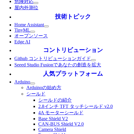
危険対応
屋内外測位
技術トピック
Home Assistant
TinyML
オープンソース
Edge AI
コントリビューション
Github コントリビューションガイド
Seeed Studio Fusionであなたの創造を拡大
人気プラットフォーム
Arduino
Arduinoの始め方
シールド
シールドの紹介
2.8インチ TFT タッチシールド v2.0
4A モーターシールド
Base Shield V2
CAN-BUS Shield V2.0
Camera Shield