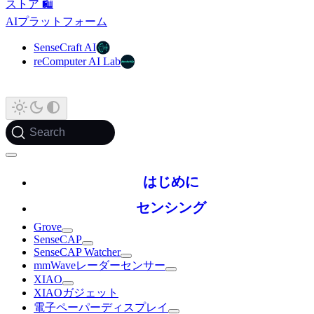
ストア 🛍️
AIプラットフォーム
SenseCraft AI
reComputer AI Lab
Search
はじめに
センシング
Grove
SenseCAP
SenseCAP Watcher
mmWaveレーダーセンサー
XIAO
XIAOガジェット
電子ペーパーディスプレイ