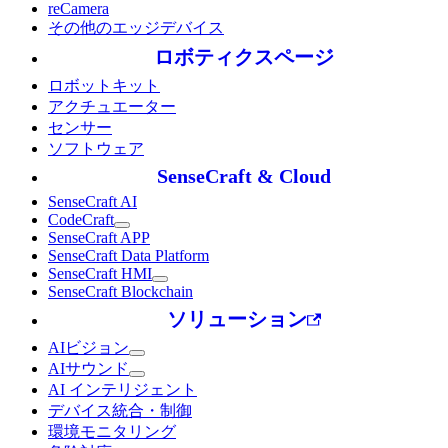
reCamera
その他のエッジデバイス
ロボティクスページ
ロボットキット
アクチュエーター
センサー
ソフトウェア
SenseCraft & Cloud
SenseCraft AI
CodeCraft
SenseCraft APP
SenseCraft Data Platform
SenseCraft HMI
SenseCraft Blockchain
ソリューション
AIビジョン
AIサウンド
AI インテリジェント
デバイス統合・制御
環境モニタリング