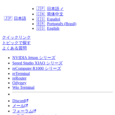
🇯🇵
日本語
✓
🇨🇳
简体中文
日本語
🇯🇵
🇪🇸
Español
🇧🇷
Português (Brasil)
🇺🇸
English
クイックリンク
トピックで探す
よくある質問
NVIDIA Jetson シリーズ
Seeed Studio XIAO シリーズ
reComputer R1000 シリーズ
reTerminal
reRouter
Odyssey
Wio Terminal
Discord
メール
フォーラム