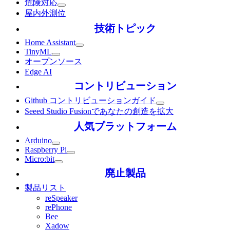
危険対応
屋内外測位
技術トピック
Home Assistant
TinyML
オープンソース
Edge AI
コントリビューション
Github コントリビューションガイド
Seeed Studio Fusionであなたの創造を拡大
人気プラットフォーム
Arduino
Raspberry Pi
Micro:bit
廃止製品
製品リスト
reSpeaker
rePhone
Bee
Xadow