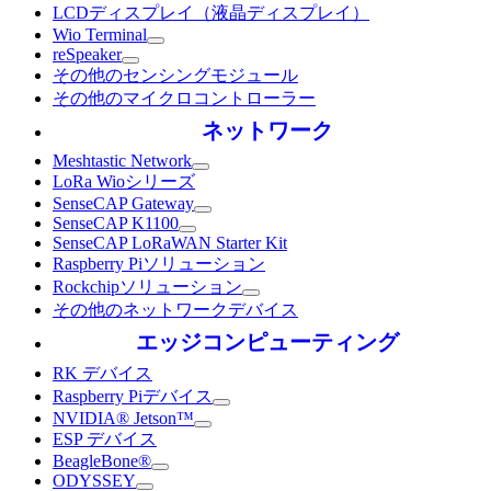
LCDディスプレイ（液晶ディスプレイ）
Wio Terminal
reSpeaker
その他のセンシングモジュール
その他のマイクロコントローラー
ネットワーク
Meshtastic Network
LoRa Wioシリーズ
SenseCAP Gateway
SenseCAP K1100
SenseCAP LoRaWAN Starter Kit
Raspberry Piソリューション
Rockchipソリューション
その他のネットワークデバイス
エッジコンピューティング
RK デバイス
Raspberry Piデバイス
NVIDIA® Jetson™
ESP デバイス
BeagleBone®
ODYSSEY