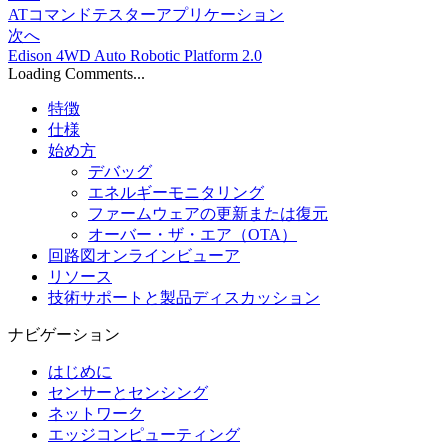
ATコマンドテスターアプリケーション
次へ
Edison 4WD Auto Robotic Platform 2.0
Loading Comments...
特徴
仕様
始め方
デバッグ
エネルギーモニタリング
ファームウェアの更新または復元
オーバー・ザ・エア（OTA）
回路図オンラインビューア
リソース
技術サポートと製品ディスカッション
ナビゲーション
はじめに
センサーとセンシング
ネットワーク
エッジコンピューティング