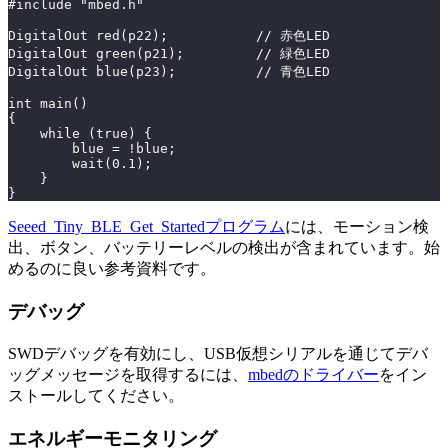
#include "mbed.h"
DigitalOut red(p22);           // 赤色LED
DigitalOut green(p21);         // 緑色LED
DigitalOut blue(p23);          // 青色LED
int main()
{
    while (true) {
        blue = !blue;
        wait(0.1);
    }
}
Seeed_Tiny_BLE_Get_Startedプログラム
には、モーション検
出、ボタン、バッテリーレベルの検出が含まれています。始
めるのに良い参考資料です。
デバッグ
SWDデバッグを有効にし、USB仮想シリアルを通じてデバ
ッグメッセージを取得するには、
mbedのドライバー
をイン
ストールしてください。
エネルギーモニタリング