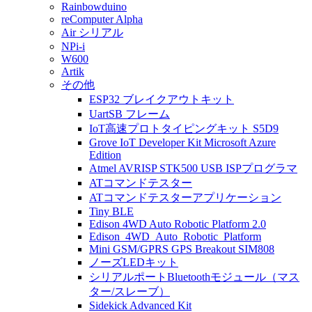
Rainbowduino
reComputer Alpha
Air シリアル
NPi-i
W600
Artik
その他
ESP32 ブレイクアウトキット
UartSB フレーム
IoT高速プロトタイピングキット S5D9
Grove IoT Developer Kit Microsoft Azure
Edition
Atmel AVRISP STK500 USB ISPプログラマ
ATコマンドテスター
ATコマンドテスターアプリケーション
Tiny BLE
Edison 4WD Auto Robotic Platform 2.0
Edison_4WD_Auto_Robotic_Platform
Mini GSM/GPRS GPS Breakout SIM808
ノーズLEDキット
シリアルポートBluetoothモジュール（マス
ター/スレーブ）
Sidekick Advanced Kit