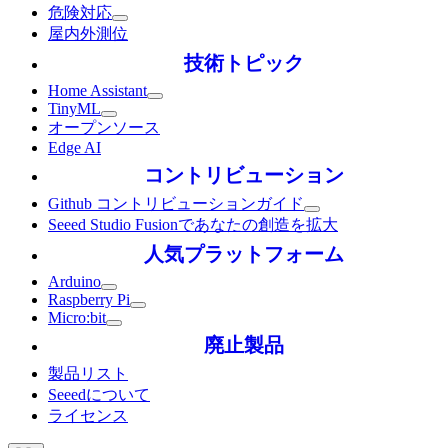
危険対応
屋内外測位
技術トピック
Home Assistant
TinyML
オープンソース
Edge AI
コントリビューション
Github コントリビューションガイド
Seeed Studio Fusionであなたの創造を拡大
人気プラットフォーム
Arduino
Raspberry Pi
Micro:bit
廃止製品
製品リスト
Seeedについて
ライセンス