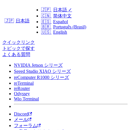
🇯🇵
日本語
✓
🇨🇳
简体中文
日本語
🇯🇵
🇪🇸
Español
🇧🇷
Português (Brasil)
🇺🇸
English
クイックリンク
トピックで探す
よくある質問
NVIDIA Jetson シリーズ
Seeed Studio XIAO シリーズ
reComputer R1000 シリーズ
reTerminal
reRouter
Odyssey
Wio Terminal
Discord
メール
フォーラム