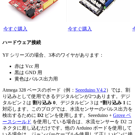
今すぐ購入
今すぐ購入
ハードウェア接続
YF シリーズの場合、3本のワイヤがあります：
赤は Vcc 用
黒は GND 用
黄色はパルス出力用
Atmega 328 ベースのボード（例：
Seeeduino V4.2
）では、割
り込みとして使用できるデジタルピンが2つあります。デジ
タルピン 2 は
割り込み 0
、デジタルピン 3 は *
割り込み 1
に
対応します。このブログでは、水流センサーのパルス出力を
検出するために
D2
ピンを使用します。Seeeduino +
Grove ベ
ースシールド
を使用している場合は、水流センサーを D2 コ
ネクタに差し込むだけです。他の Arduino ボードを使用して
いる場合は、ジャンパーケーブルを使用して正しいピンに接