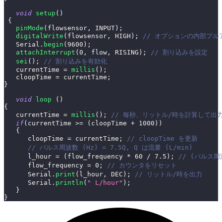
void
setup
(
)
{
pinMode
(
flowsensor
,
 INPUT
)
;
digitalWrite
(
flowsensor
,
 HIGH
)
;
// オプションの内部プル
   Serial
.
begin
(
9600
)
;
attachInterrupt
(
0
,
 flow
,
 RISING
)
;
// 割り込みを設定
sei
(
)
;
// 割り込みを有効化
   currentTime 
=
millis
(
)
;
   cloopTime 
=
 currentTime
;
}
void
loop
(
)
{
   currentTime 
=
millis
(
)
;
// 毎秒、リットル/時を計算して出
if
(
currentTime 
>=
(
cloopTime 
+
1000
)
)
{
      cloopTime 
=
 currentTime
;
// cloopTime を更新
// パルス周波数 (Hz) = 7.5Q, Q は流量 (L/min)
      l_hour 
=
(
flow_frequency 
*
60
/
7.5
)
;
// (パルス周波
      flow_frequency 
=
0
;
// カウンタをリセット
      Serial
.
print
(
l_hour
,
 DEC
)
;
// リットル/時を出力
      Serial
.
println
(
" L/hour"
)
;
}
}