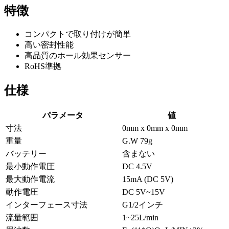
特徴
コンパクトで取り付けが簡単
高い密封性能
高品質のホール効果センサー
RoHS準拠
仕様
パラメータ
値
寸法
0mm x 0mm x 0mm
重量
G.W 79g
バッテリー
含まない
最小動作電圧
DC 4.5V
最大動作電流
15mA (DC 5V)
動作電圧
DC 5V~15V
インターフェース寸法
G1/2インチ
流量範囲
1~25L/min