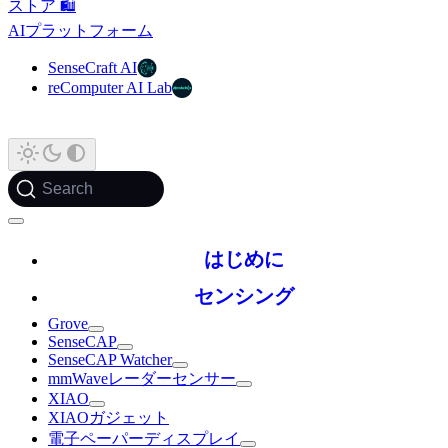
ストア 🛍️
AIプラットフォーム
SenseCraft AI
reComputer AI Lab
Search
はじめに
センシング
Grove
SenseCAP
SenseCAP Watcher
mmWaveレーダーセンサー
XIAO
XIAOガジェット
電子ペーパーディスプレイ