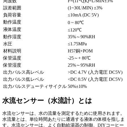
周波数
F=(11*Q)Q=L/MIN±3%
誤差範囲
(1~30L\MIN) ±3%
負荷容量
≤10mA (DC 5V)
動作温度
0 ~ 80℃
液体温度
≤120℃
動作湿度
35%～90%RH
水圧
≤1.75MPa
材料説明
H57銅+POM
保管温度
-25～+ 80℃
保管湿度
25%～95%RH
出力パルス高レベル
>DC 4.7V (入力電圧 DC5V)
出力パルス低レベル
<DC 0.5V (入力電圧 DC5V)
出力パルスデューティサイクル
50%±10%
水流センサー（水流計）とは
水流センサーは、水の流量を測定するために使用されます。
水流量とは、単位時間あたりに通過する液体の体積を指しま
す。水流センサーは、よく自動給湯器の制御、DIYコーヒー