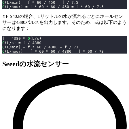
Q
(
L
/
min
)
=
 f 
*
60
/
450
=
 f 
/
7.5
Q
(
L
/
hour
)
=
 f 
*
60
*
60
/
450
=
 f 
*
60
/
7.5
YF-S402の場合、1リットルの水が流れるごとにホールセン
サーは4380パルスを出力します。そのため、式は以下のよう
になります：
f 
=
4380
*
Q
(
L
/
s
)
Q
(
L
/
s
)
=
 f 
/
4380
Q
(
L
/
min
)
=
 f 
*
60
/
4380
=
 f 
/
73
Q
(
L
/
hour
)
=
 f 
*
60
*
60
/
4380
=
 f 
*
60
/
73
Seeedの水流センサー