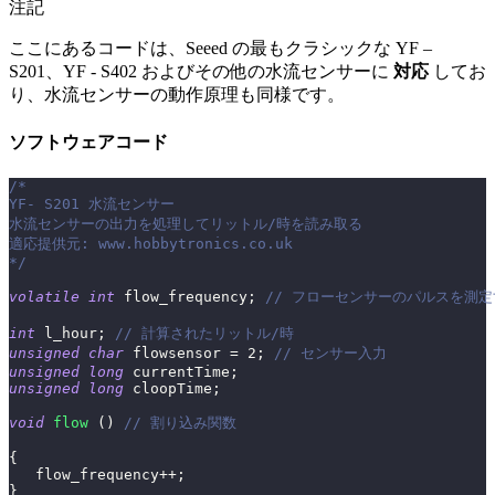
注記
ここにあるコードは、Seeed の最もクラシックな YF –
S201、YF - S402 およびその他の水流センサーに
対応
してお
り、水流センサーの動作原理も同様です。
ソフトウェアコード
/*
YF‐ S201 水流センサー
水流センサーの出力を処理してリットル/時を読み取る
適応提供元: www.hobbytronics.co.uk
*/
volatile
int
 flow_frequency
;
// フローセンサーのパルスを測定
int
 l_hour
;
// 計算されたリットル/時
unsigned
char
 flowsensor 
=
2
;
// センサー入力
unsigned
long
 currentTime
;
unsigned
long
 cloopTime
;
void
flow
(
)
// 割り込み関数
{
   flow_frequency
++
;
}