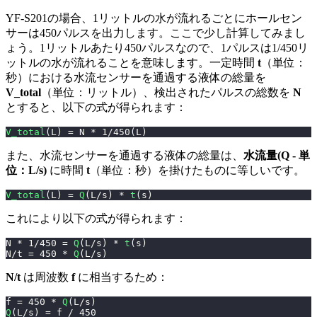
YF-S201の場合、1リットルの水が流れるごとにホールセン
サーは450パルスを出力します。ここで少し計算してみまし
ょう。1リットルあたり450パルスなので、1パルスは1/450リ
ットルの水が流れることを意味します。一定時間
t
（単位：
秒）における水流センサーを通過する液体の総量を
V_total
（単位：リットル）、検出されたパルスの総数を
N
とすると、以下の式が得られます：
V_total
(
L
)
=
 N 
*
1
/
450
(
L
)
また、水流センサーを通過する液体の総量は、
水流量(Q - 単
位：L/s)
に時間
t
（単位：秒）を掛けたものに等しいです。
V_total
(
L
)
=
Q
(
L
/
s
)
*
t
(
s
)
これにより以下の式が得られます：
N 
*
1
/
450
=
Q
(
L
/
s
)
*
t
(
s
)
N
/
t 
=
450
*
Q
(
L
/
s
)
N/t
は周波数
f
に相当するため：
f 
=
450
*
Q
(
L
/
s
)
Q
(
L
/
s
)
=
 f 
/
450