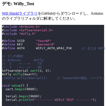
デモ: Wifly_Test
Wifi Shieldライブラリ
をGitHubからダウンロードし、Arduino
のライブラリフォルダに解凍してください。
#
include
<Arduino.h>
#
include
<SoftwareSerial.h>
#
include
"WiFly.h"
#
define
SSID
"YourAP"
#
define
KEY
"password"
#
define
AUTH
WIFLY_AUTH_WPA2_PSK     
// または WIFLY
// ピンの接続
// Arduino       WiFly
//  2    <---->    TX
//  3    <---->    RX
SoftwareSerial 
uart
(
2
,
3
)
;
WiFly 
wifly
(
&
uart
)
;
//WiFly wifly(&Serial1);     // leonardoの場合、ハード
void
setup
(
)
{
  uart
.
begin
(
9600
)
;
  Serial
.
begin
(
9600
)
;
  Serial
.
println
(
"--------- WIFLY TEST --------"
)
;