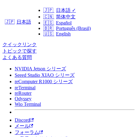
🇯🇵
日本語
✓
🇨🇳
简体中文
日本語
🇯🇵
🇪🇸
Español
🇧🇷
Português (Brasil)
🇺🇸
English
クイックリンク
トピックで探す
よくある質問
NVIDIA Jetson シリーズ
Seeed Studio XIAO シリーズ
reComputer R1000 シリーズ
reTerminal
reRouter
Odyssey
Wio Terminal
Discord
メール
フォーラム