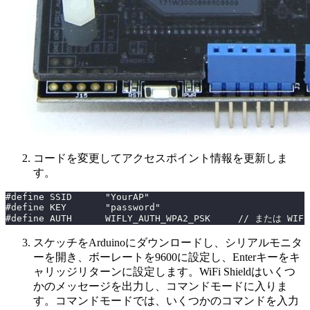
コードを変更してアクセスポイント情報を更新しま
す。
#define SSID      "YourAP"
#define KEY       "password"
#define AUTH      WIFLY_AUTH_WPA2_PSK     // または WIFL
スケッチをArduinoにダウンロードし、シリアルモニタ
ーを開き、ボーレートを9600に設定し、Enterキーをキ
ャリッジリターンに設定します。WiFi Shieldはいくつ
かのメッセージを出力し、コマンドモードに入りま
す。コマンドモードでは、いくつかのコマンドを入力