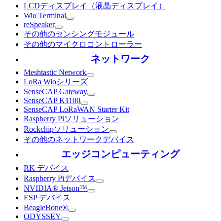
LCDディスプレイ（液晶ディスプレイ）
Wio Terminal
reSpeaker
その他のセンシングモジュール
その他のマイクロコントローラー
ネットワーク
Meshtastic Network
LoRa Wioシリーズ
SenseCAP Gateway
SenseCAP K1100
SenseCAP LoRaWAN Starter Kit
Raspberry Piソリューション
Rockchipソリューション
その他のネットワークデバイス
エッジコンピューティング
RK デバイス
Raspberry Piデバイス
NVIDIA® Jetson™
ESP デバイス
BeagleBone®
ODYSSEY