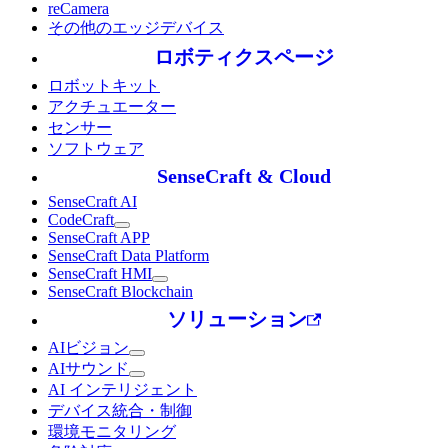
reCamera
その他のエッジデバイス
ロボティクスページ
ロボットキット
アクチュエーター
センサー
ソフトウェア
SenseCraft & Cloud
SenseCraft AI
CodeCraft
SenseCraft APP
SenseCraft Data Platform
SenseCraft HMI
SenseCraft Blockchain
ソリューション
AIビジョン
AIサウンド
AI インテリジェント
デバイス統合・制御
環境モニタリング