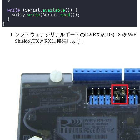
}
while
(
Serial
.
available
(
)
)
{
    wifly
.
write
(
Serial
.
read
(
)
)
;
}
}
ソフトウェアシリアルポートのD2(RX)とD3(TX)をWiFi
ShieldのTXとRXに接続します。