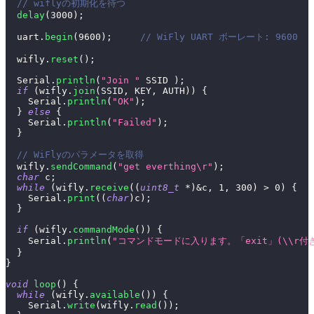
// wiflyの初期化を待つ
delay
(
3000
)
;
  uart
.
begin
(
9600
)
;
// WiFly UART ボーレート: 9600
  wifly
.
reset
(
)
;
  Serial
.
println
(
"Join "
 SSID 
)
;
if
(
wifly
.
join
(
SSID
,
 KEY
,
 AUTH
)
)
{
    Serial
.
println
(
"OK"
)
;
}
else
{
    Serial
.
println
(
"Failed"
)
;
}
// WiFlyのパラメータを取得
  wifly
.
sendCommand
(
"get everthing\r"
)
;
char
 c
;
while
(
wifly
.
receive
(
(
uint8_t
*
)
&
c
,
1
,
300
)
>
0
)
{
    Serial
.
print
(
(
char
)
c
)
;
}
if
(
wifly
.
commandMode
(
)
)
{
    Serial
.
println
(
"コマンドモードに入ります。「exit」(\\r
}
}
void
loop
(
)
{
while
(
wifly
.
available
(
)
)
{
    Serial
.
write
(
wifly
.
read
(
)
)
;