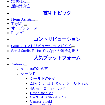
危険対応
屋内外測位
技術トピック
Home Assistant
TinyML
オープンソース
Edge AI
コントリビューション
Github コントリビューションガイド
Seeed Studio Fusionであなたの創造を拡大
人気プラットフォーム
Arduino
Arduinoの始め方
シールド
シールドの紹介
2.8インチ TFT タッチシールド v2.0
4A モーターシールド
Base Shield V2
CAN-BUS Shield V2.0
Camera Shield