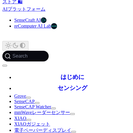
ストア 🛍️
AIプラットフォーム
SenseCraft AI
reComputer AI Lab
Search
はじめに
センシング
Grove
SenseCAP
SenseCAP Watcher
mmWaveレーダーセンサー
XIAO
XIAOガジェット
電子ペーパーディスプレイ