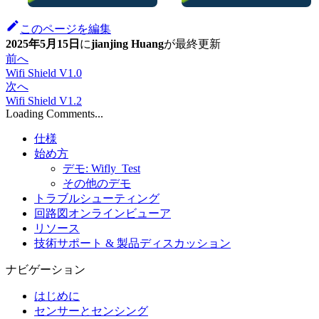
このページを編集
2025年5月15日
に
jianjing Huang
が
最終更新
前へ
Wifi Shield V1.0
次へ
Wifi Shield V1.2
Loading Comments...
仕様
始め方
デモ: Wifly_Test
その他のデモ
トラブルシューティング
回路図オンラインビューア
リソース
技術サポート & 製品ディスカッション
ナビゲーション
はじめに
センサーとセンシング