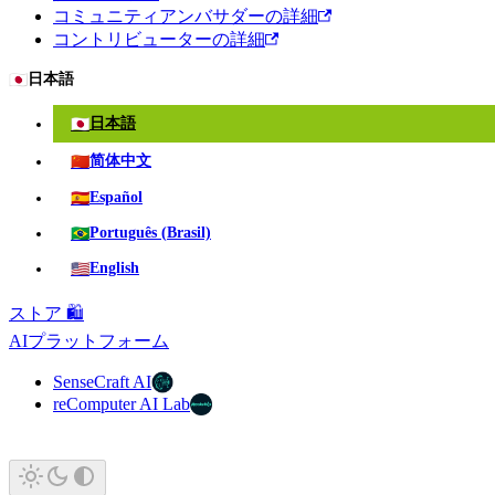
コミュニティアンバサダーの詳細
コントリビューターの詳細
🇯🇵
日本語
🇯🇵
日本語
🇨🇳
简体中文
🇪🇸
Español
🇧🇷
Português (Brasil)
🇺🇸
English
ストア 🛍️
AIプラットフォーム
SenseCraft AI
reComputer AI Lab