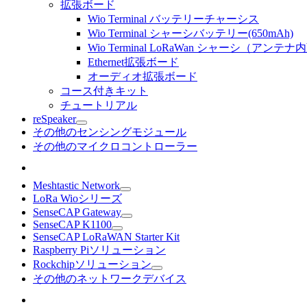
拡張ボード
Wio Terminal バッテリーチャーシス
Wio Terminal シャーシバッテリー(650mAh)
Wio Terminal LoRaWan シャーシ（アンテナ内
Ethernet拡張ボード
オーディオ拡張ボード
コース付きキット
チュートリアル
reSpeaker
その他のセンシングモジュール
その他のマイクロコントローラー
Meshtastic Network
LoRa Wioシリーズ
SenseCAP Gateway
SenseCAP K1100
SenseCAP LoRaWAN Starter Kit
Raspberry Piソリューション
Rockchipソリューション
その他のネットワークデバイス