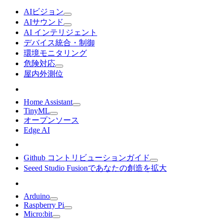
AIビジョン
AIサウンド
AI インテリジェント
デバイス統合・制御
環境モニタリング
危険対応
屋内外測位
Home Assistant
TinyML
オープンソース
Edge AI
Github コントリビューションガイド
Seeed Studio Fusionであなたの創造を拡大
Arduino
Raspberry Pi
Micro:bit