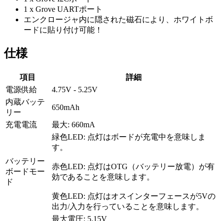
1 x Grove UARTポート
エンクロージャ内に隠された磁石により、ホワイトボ
ードに貼り付け可能！
仕様
項目
詳細
電源供給
4.75V - 5.25V
内蔵バッテ
650mAh
リー
充電電流
最大: 660mA
緑色LED: 点灯はボードが充電中を意味しま
す。
バッテリー
赤色LED: 点灯はOTG（バッテリー放電）が有
ボードモー
効であることを意味します。
ド
黄色LED: 点灯はオスインターフェースが5Vの
出力/入力を行っていることを意味します。
最大電圧: 5.15V