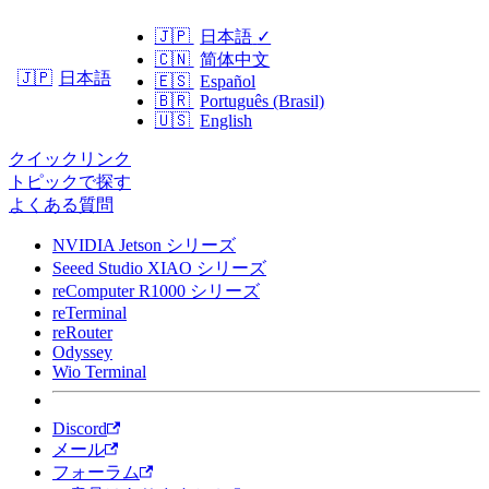
🇯🇵
日本語
✓
🇨🇳
简体中文
日本語
🇯🇵
🇪🇸
Español
🇧🇷
Português (Brasil)
🇺🇸
English
クイックリンク
トピックで探す
よくある質問
NVIDIA Jetson シリーズ
Seeed Studio XIAO シリーズ
reComputer R1000 シリーズ
reTerminal
reRouter
Odyssey
Wio Terminal
Discord
メール
フォーラム