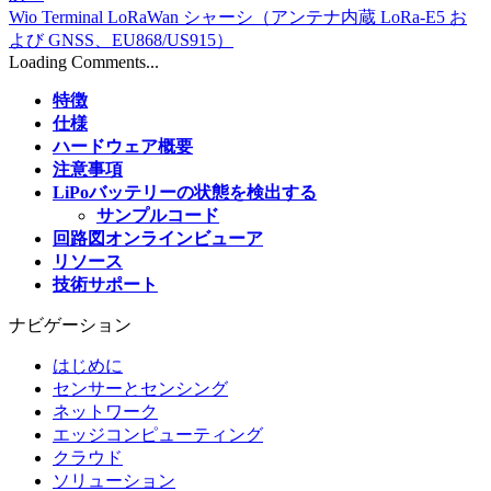
Wio Terminal LoRaWan シャーシ（アンテナ内蔵 LoRa-E5 お
よび GNSS、EU868/US915）
Loading Comments...
特徴
仕様
ハードウェア概要
注意事項
LiPoバッテリーの状態を検出する
サンプルコード
回路図オンラインビューア
リソース
技術サポート
ナビゲーション
はじめに
センサーとセンシング
ネットワーク
エッジコンピューティング
クラウド
ソリューション