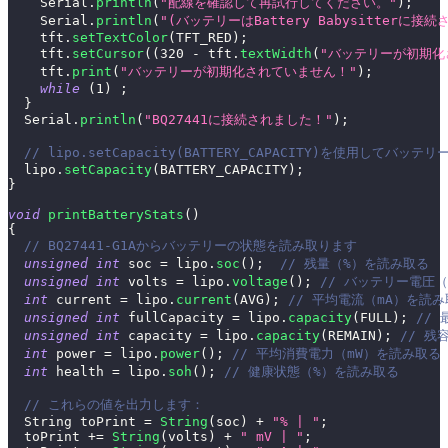
    Serial
.
println
(
"配線を確認して再試行してください。"
)
;
    Serial
.
println
(
"(バッテリーはBattery Babysitterに
    tft
.
setTextColor
(
TFT_RED
)
;
    tft
.
setCursor
(
(
320
-
 tft
.
textWidth
(
"バッテリーが初期化
    tft
.
print
(
"バッテリーが初期化されていません！"
)
;
while
(
1
)
;
}
  Serial
.
println
(
"BQ27441に接続されました！"
)
;
// lipo.setCapacity(BATTERY_CAPACITY)を使用して
  lipo
.
setCapacity
(
BATTERY_CAPACITY
)
;
}
void
printBatteryStats
(
)
{
// BQ27441-G1Aからバッテリーの状態を読み取ります
unsigned
int
 soc 
=
 lipo
.
soc
(
)
;
// 残量（%）を読み取る
unsigned
int
 volts 
=
 lipo
.
voltage
(
)
;
// バッテリー電圧
int
 current 
=
 lipo
.
current
(
AVG
)
;
// 平均電流（mA）を読
unsigned
int
 fullCapacity 
=
 lipo
.
capacity
(
FULL
)
;
//
unsigned
int
 capacity 
=
 lipo
.
capacity
(
REMAIN
)
;
// 残
int
 power 
=
 lipo
.
power
(
)
;
// 平均消費電力（mW）を読み取る
int
 health 
=
 lipo
.
soh
(
)
;
// 健康状態（%）を読み取る
// これらの値を出力します：
  String toPrint 
=
String
(
soc
)
+
"% | "
;
  toPrint 
+=
String
(
volts
)
+
" mV | "
;