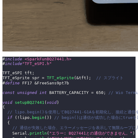
#
include
<SparkFunBQ27441.h>
#
include
"TFT_eSPI.h"
TFT_eSPI tft
;
TFT_eSprite spr 
=
TFT_eSprite
(
&
tft
)
;
// スプライト
#
define
FF17
&
FreeSans9pt7b
const
unsigned
int
 BATTERY_CAPACITY 
=
650
;
// Wio Te
void
setupBQ27441
(
void
)
{
// lipo.begin()を使用してBQ27441-G1Aを初期化し、接続と
if
(
!
lipo
.
begin
(
)
)
// begin()は通信が成功した場合にtrue
{
// 通信が失敗した場合、エラーメッセージを表示して無限ループに
    Serial
.
println
(
"エラー: BQ27441との通信ができません。"
)
;