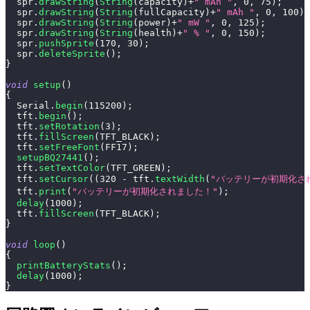
  spr
.
drawString
(
String
(
capacity
)
+
" mAh "
,
0
,
75
)
;
  spr
.
drawString
(
String
(
fullCapacity
)
+
" mAh "
,
0
,
100
)
;
  spr
.
drawString
(
String
(
power
)
+
" mW "
,
0
,
125
)
;
  spr
.
drawString
(
String
(
health
)
+
" % "
,
0
,
150
)
;
  spr
.
pushSprite
(
170
,
30
)
;
  spr
.
deleteSprite
(
)
;
}
void
setup
(
)
{
  Serial
.
begin
(
115200
)
;
  tft
.
begin
(
)
;
  tft
.
setRotation
(
3
)
;
  tft
.
fillScreen
(
TFT_BLACK
)
;
  tft
.
setFreeFont
(
FF17
)
;
setupBQ27441
(
)
;
  tft
.
setTextColor
(
TFT_GREEN
)
;
  tft
.
setCursor
(
(
320
-
 tft
.
textWidth
(
"バッテリーが初期化さ
  tft
.
print
(
"バッテリーが初期化されました！"
)
;
delay
(
1000
)
;
  tft
.
fillScreen
(
TFT_BLACK
)
;
}
void
loop
(
)
{
printBatteryStats
(
)
;
delay
(
1000
)
;
}