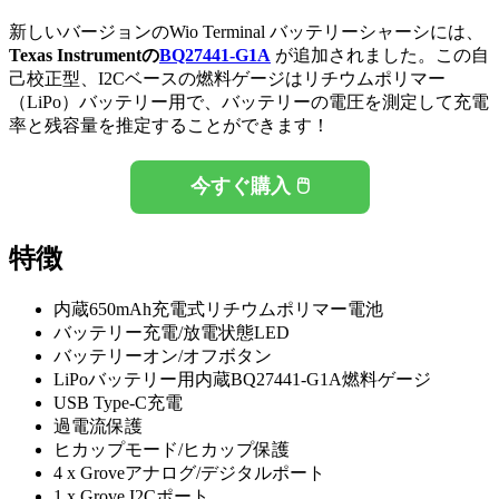
新しいバージョンのWio Terminal バッテリーシャーシには、
Texas Instrumentの
BQ27441-G1A
が追加されました。この自
己校正型、I2Cベースの燃料ゲージはリチウムポリマー
（LiPo）バッテリー用で、バッテリーの電圧を測定して充電
率と残容量を推定することができます！
今すぐ購入 🖱️
特徴
内蔵650mAh充電式リチウムポリマー電池
バッテリー充電/放電状態LED
バッテリーオン/オフボタン
LiPoバッテリー用内蔵BQ27441-G1A燃料ゲージ
USB Type-C充電
過電流保護
ヒカップモード/ヒカップ保護
4 x Groveアナログ/デジタルポート
1 x Grove I2Cポート