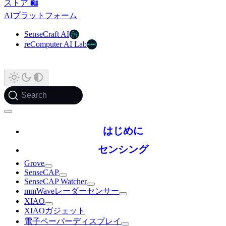
ストア 🛍️
AIプラットフォーム
SenseCraft AI
reComputer AI Lab
Search
はじめに
センシング
Grove
SenseCAP
SenseCAP Watcher
mmWaveレーダーセンサー
XIAO
XIAOガジェット
電子ペーパーディスプレイ