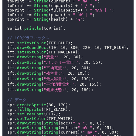
  toPrint 
+=
String
(
current
)
+
" mA | "
;
  toPrint 
+=
String
(
capacity
)
+
" / "
;
  toPrint 
+=
String
(
fullCapacity
)
+
" mAh | "
;
  toPrint 
+=
String
(
power
)
+
" mW | "
;
  toPrint 
+=
String
(
health
)
+
"%"
;
  Serial
.
println
(
toPrint
)
;
// LCDグラフィックス
  tft
.
setTextColor
(
TFT_BLUE
)
;
  tft
.
drawRoundRect
(
10
,
10
,
300
,
220
,
10
,
 TFT_BLUE
)
;
  tft
.
setTextColor
(
TFT_MAGENTA
)
;
  tft
.
drawString
(
"残量:"
,
20
,
30
)
;
  tft
.
drawString
(
"バッテリー電圧:"
,
20
,
55
)
;
  tft
.
drawString
(
"平均電流:"
,
20
,
80
)
;
  tft
.
drawString
(
"残容量:"
,
20
,
105
)
;
  tft
.
drawString
(
"最大容量:"
,
20
,
130
)
;
  tft
.
drawString
(
"平均消費電力:"
,
20
,
155
)
;
  tft
.
drawString
(
"健康状態:"
,
20
,
180
)
;
// データ
  spr
.
createSprite
(
80
,
170
)
;
  spr
.
fillSprite
(
TFT_BLACK
)
;
  spr
.
setFreeFont
(
FF17
)
;
  spr
.
setTextColor
(
TFT_WHITE
)
;
  spr
.
drawString
(
String
(
soc
)
+
" % "
,
0
,
0
)
;
  spr
.
drawString
(
String
(
volts
)
+
" mV "
,
0
,
25
)
;
  spr
.
drawString
(
String
(
current
)
+
" mA "
,
0
,
50
)
;