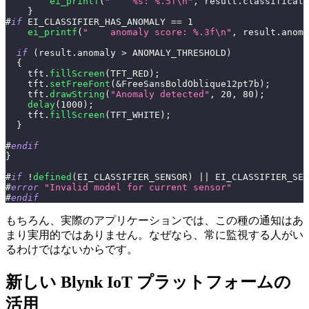
ei_printf
(
"    %s: %.5f\n"
,
 result
.
classificati
}
#
if
EI_CLASSIFIER_HAS_ANOMALY 
==
1
ei_printf
(
"    anomaly score: %.3f\n"
,
 result
.
anoma
if
(
result
.
anomaly 
>
 ANOMALY_THRESHOLD
)
{
    tft
.
fillScreen
(
TFT_RED
)
;
    tft
.
setFreeFont
(
&
FreeSansBoldOblique12pt7b
)
;
    tft
.
drawString
(
"Anomaly detected"
,
20
,
80
)
;
delay
(
1000
)
;
    tft
.
fillScreen
(
TFT_WHITE
)
;
}
#
endif
}
#
if
!
defined
(
EI_CLASSIFIER_SENSOR
)
||
 EI_CLASSIFIER_SEN
#
error
"Invalid model for current sensor"
#
endif
もちろん、実際のアプリケーションでは、この種の通知はあ
まり実用的ではありません。なぜなら、常に監視する人がい
るわけではないからです。
新しい Blynk IoT プラットフォームの
活用