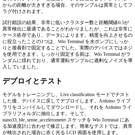
からの距離が大きすぎる場合、そのサンプルは異常としてフ
ラグ付けされます。
試行錯誤の結果、非常に低いクラスター数と距離閾値0.5が
異常検出に最適であることがわかりましたが、これは非常に
ケース依存であり、データによります。精度を向上させるの
に役立ったことの1つは、Wio Terminal を水ポンプにしっか
りと接着剤で固定することでした。実際のデバイスではネジ
を使用できます。しっかり固定する前は、Wio Terminal がラ
ンダムに揺れており、通常運転サンプルに過剰なノイズを導
入していました。
デプロイとテスト
モデルをトレーニングし、Live classification モードでテスト
した後、デバイスに戻してデプロイします。Arduino ライブ
ラリをコンパイルしてダウンロードし、それを Arduino ライ
ブラリフォルダに抽出します。そして、
nano33_ble_sense_accelerometer スケッチを Wio Terminal にあ
る加速度計に合わせて修正します。簡単なテストでは、異常
が検出された場合に赤く光る LCD 画面を使用します。