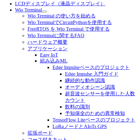
LCDディスプレイ（液晶ディスプレイ）
Wio Terminal
Wio Terminal の使い方を始める
Wio TerminalでCircuitPythonを使用する
FreeRTOS を Wio Terminal で使用する
Wio Terminalに関するFAQ
ハードウェア概要
アプリケーション
Easy IoT
組み込みML
Edge Impulseベースのプロジェクト
Edge Impulse 入門ガイド
継続的な動作認識
オーディオシーン認識
超音波センサーを使用した人数
カウント
飲料の識別
予知保全のための異常検知
TensorFlow Liteベースのプロジェクト
LoRaノードとAIoTs GPS
拡張ボード
コース付きキット