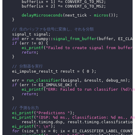
        buffer
[
ix 
+
1
]
*=
 CONVERT_G_TO_MS2
;
        buffer
[
ix 
+
2
]
*=
 CONVERT_G_TO_MS2
;
delayMicroseconds
(
next_tick 
-
micros
(
)
)
;
}
// 生のバッファを信号に変換し、それを分類
    signal_t signal
;
int
 err 
=
 numpy
::
signal_from_buffer
(
buffer
,
 EI_CLAS
if
(
err 
!=
0
)
{
ei_printf
(
"Failed to create signal from buffer 
return
;
}
// 分類器を実行
    ei_impulse_result_t result 
=
{
0
}
;
    err 
=
run_classifier
(
&
signal
,
&
result
,
 debug_nn
)
;
if
(
err 
!=
 EI_IMPULSE_OK
)
{
ei_printf
(
"ERR: Failed to run classifier (%d)\n
return
;
}
// 予測を出力
ei_printf
(
"Predictions "
)
;
ei_printf
(
"(DSP: %d ms., Classification: %d ms., An
        result
.
timing
.
dsp
,
 result
.
timing
.
classification
ei_printf
(
": \n"
)
;
for
(
size_t ix 
=
0
;
 ix 
<
 EI_CLASSIFIER_LABEL_COUNT
;