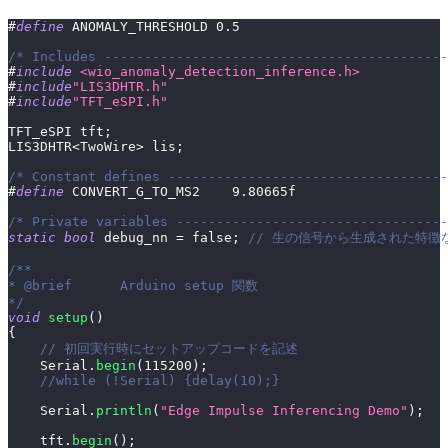
#
define
ANOMALY_THRESHOLD
0.5
/* Includes -------------------------------------------
#
include
<wio_anomaly_detection_inference.h>
#
include
"LIS3DHTR.h"
#
include
"TFT_eSPI.h"
TFT_eSPI tft
;
LIS3DHTR
<
TwoWire
>
 lis
;
/* Constant defines -----------------------------------
#
define
CONVERT_G_TO_MS2
9.80665f
/* Private variables ----------------------------------
static
bool
 debug_nn 
=
false
;
// 生の信号から生成された特徴な
/**
* @brief      Arduino setup 関数
*/
void
setup
(
)
{
// 初回実行時にセットアップコードを記述
    Serial
.
begin
(
115200
)
;
//while (!Serial) {delay(10);}
    Serial
.
println
(
"Edge Impulse Inferencing Demo"
)
;
    tft
.
begin
(
)
;