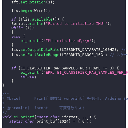
    tft
.
setRotation
(
3
)
;
    lis
.
begin
(
Wire1
)
;
if
(
!
lis
.
available
(
)
)
{
    Serial
.
println
(
"Failed to initialize IMU!"
)
;
while
(
1
)
;
}
else
{
ei_printf
(
"IMU initialized\r\n"
)
;
}
    lis
.
setOutputDataRate
(
LIS3DHTR_DATARATE_100HZ
)
;
//
    lis
.
setFullScaleRange
(
LIS3DHTR_RANGE_16G
)
;
// スケ
if
(
EI_CLASSIFIER_RAW_SAMPLES_PER_FRAME 
!=
3
)
{
ei_printf
(
"ERR: EI_CLASSIFIER_RAW_SAMPLES_PER_F
return
;
}
}
/**
* @brief      Printf 関数は vsnprintf を使用し、Arduino 
*
* @param[in]  format     可変引数リスト
*/
void
ei_printf
(
const
char
*
format
,
.
.
.
)
{
static
char
 print_buf
[
1024
]
=
{
0
}
;