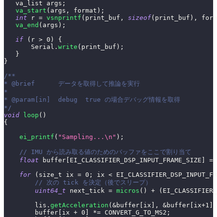
   va_list args
;
va_start
(
args
,
 format
)
;
int
 r 
=
vsnprintf
(
print_buf
,
sizeof
(
print_buf
)
,
 form
va_end
(
args
)
;
if
(
r 
>
0
)
{
       Serial
.
write
(
print_buf
)
;
}
}
/**
* @brief      データを取得して推論を実行
*
* @param[in]  debug  true の場合デバッグ情報を取得
*/
void
loop
(
)
{
ei_printf
(
"Sampling...\n"
)
;
// IMU から読み取る値のためのバッファをここで割り当て
float
 buffer
[
EI_CLASSIFIER_DSP_INPUT_FRAME_SIZE
]
=
for
(
size_t ix 
=
0
;
 ix 
<
 EI_CLASSIFIER_DSP_INPUT_FR
// 次の tick を決定（後でスリープ）
uint64_t
 next_tick 
=
micros
(
)
+
(
EI_CLASSIFIER_
        lis
.
getAcceleration
(
&
buffer
[
ix
]
,
&
buffer
[
ix
+
1
]
,
        buffer
[
ix 
+
0
]
*=
 CONVERT_G_TO_MS2
;