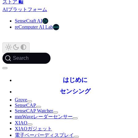
ストア 🛍️
AIプラットフォーム
SenseCraft AI
reComputer AI Lab
Search
はじめに
センシング
Grove
SenseCAP
SenseCAP Watcher
mmWaveレーダーセンサー
XIAO
XIAOガジェット
電子ペーパーディスプレイ