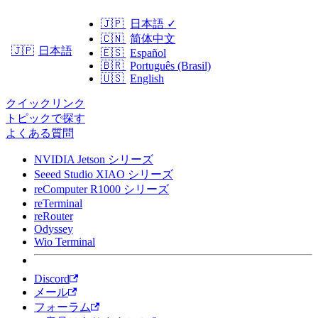
🇯🇵
日本語
✓
🇨🇳
简体中文
日本語
🇯🇵
🇪🇸
Español
🇧🇷
Português (Brasil)
🇺🇸
English
クイックリンク
トピックで探す
よくある質問
NVIDIA Jetson シリーズ
Seeed Studio XIAO シリーズ
reComputer R1000 シリーズ
reTerminal
reRouter
Odyssey
Wio Terminal
Discord
メール
フォーラム