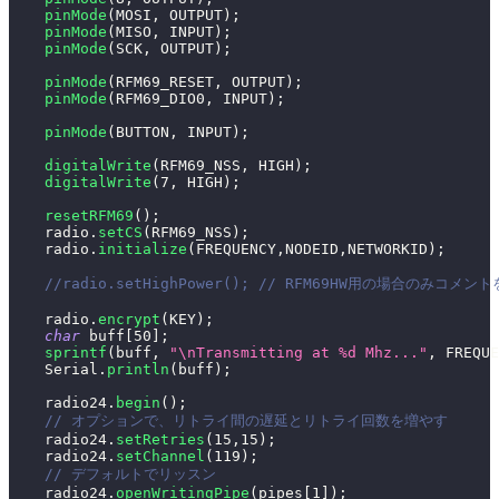
pinMode
(
MOSI
,
 OUTPUT
)
;
pinMode
(
MISO
,
 INPUT
)
;
pinMode
(
SCK
,
 OUTPUT
)
;
pinMode
(
RFM69_RESET
,
 OUTPUT
)
;
pinMode
(
RFM69_DIO0
,
 INPUT
)
;
pinMode
(
BUTTON
,
 INPUT
)
;
digitalWrite
(
RFM69_NSS
,
 HIGH
)
;
digitalWrite
(
7
,
 HIGH
)
;
resetRFM69
(
)
;
    radio
.
setCS
(
RFM69_NSS
)
;
    radio
.
initialize
(
FREQUENCY
,
NODEID
,
NETWORKID
)
;
//radio.setHighPower(); // RFM69HW用の場合のみコメン
    radio
.
encrypt
(
KEY
)
;
char
 buff
[
50
]
;
sprintf
(
buff
,
"\nTransmitting at %d Mhz..."
,
 FREQUE
    Serial
.
println
(
buff
)
;
    radio24
.
begin
(
)
;
// オプションで、リトライ間の遅延とリトライ回数を増やす
    radio24
.
setRetries
(
15
,
15
)
;
    radio24
.
setChannel
(
119
)
;
// デフォルトでリッスン
    radio24
.
openWritingPipe
(
pipes
[
1
]
)
;