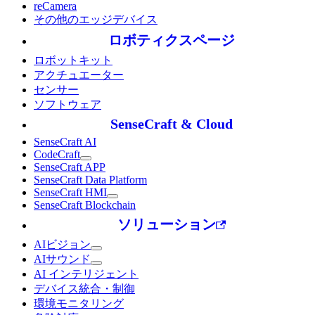
reCamera
その他のエッジデバイス
ロボティクスページ
ロボットキット
アクチュエーター
センサー
ソフトウェア
SenseCraft & Cloud
SenseCraft AI
CodeCraft
SenseCraft APP
SenseCraft Data Platform
SenseCraft HMI
SenseCraft Blockchain
ソリューション
AIビジョン
AIサウンド
AI インテリジェント
デバイス統合・制御
環境モニタリング