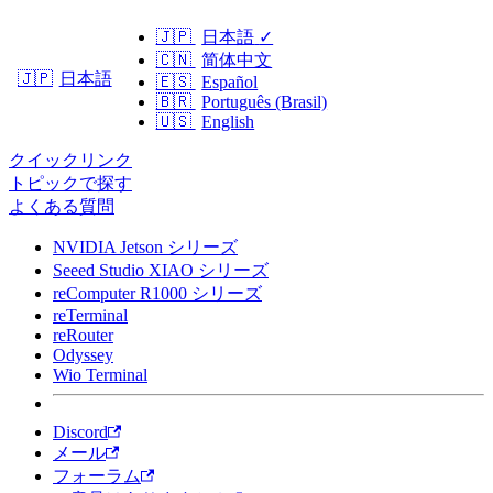
🇯🇵
日本語
✓
🇨🇳
简体中文
日本語
🇯🇵
🇪🇸
Español
🇧🇷
Português (Brasil)
🇺🇸
English
クイックリンク
トピックで探す
よくある質問
NVIDIA Jetson シリーズ
Seeed Studio XIAO シリーズ
reComputer R1000 シリーズ
reTerminal
reRouter
Odyssey
Wio Terminal
Discord
メール
フォーラム