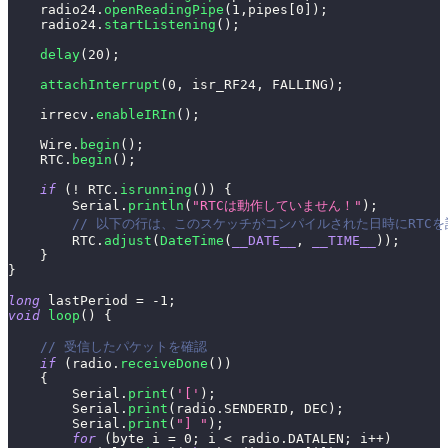
    radio24
.
openReadingPipe
(
1
,
pipes
[
0
]
)
;
    radio24
.
startListening
(
)
;
delay
(
20
)
;
attachInterrupt
(
0
,
 isr_RF24
,
 FALLING
)
;
    irrecv
.
enableIRIn
(
)
;
    Wire
.
begin
(
)
;
    RTC
.
begin
(
)
;
if
(
!
 RTC
.
isrunning
(
)
)
{
        Serial
.
println
(
"RTCは動作していません！"
)
;
// 以下の行は、このスケッチがコンパイルされた日時にRTC
        RTC
.
adjust
(
DateTime
(
__DATE__
,
__TIME__
)
)
;
}
}
long
 lastPeriod 
=
-
1
;
void
loop
(
)
{
// 受信したパケットを確認
if
(
radio
.
receiveDone
(
)
)
{
        Serial
.
print
(
'['
)
;
        Serial
.
print
(
radio
.
SENDERID
,
 DEC
)
;
        Serial
.
print
(
"] "
)
;
for
(
byte i 
=
0
;
 i 
<
 radio
.
DATALEN
;
 i
++
)