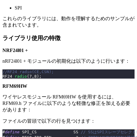
SPI
これらのライブラリには、動作を理解するためのサンプルが
含まれています。
ライブラリ使用の特徴
NRF24l01 +
nRF24l01 + モジュールの初期化は以下のように行います：
//RF24 radio(CE,CSN);
RF24 
radio
(
7
,
8
)
;
RFM69HW
ワイヤレスモジュール RFM69HW を使用するには、
RFM69.h ファイルに以下のような軽微な修正を加える必要
があります：
ファイルの冒頭で以下の行を見つけます：
#
define
SPI_CS
SS 
// SSはSPIスレーブセレクト