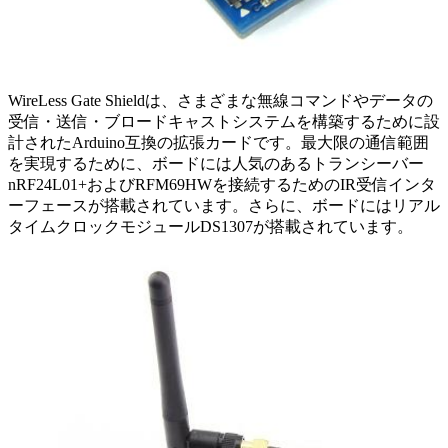
WireLess Gate Shieldは、さまざまな無線コマンドやデータの
受信・送信・ブロードキャストシステムを構築するために設
計されたArduino互換の拡張カードです。最大限の通信範囲
を実現するために、ボードには人気のあるトランシーバー
nRF24L01+およびRFM69HWを接続するためのIR受信インタ
ーフェースが搭載されています。さらに、ボードにはリアル
タイムクロックモジュールDS1307が搭載されています。