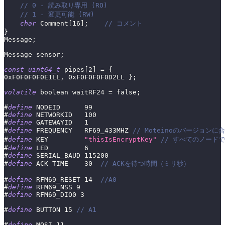
// 0 - 読み取り専用 (RO)
// 1 - 変更可能 (RW)
char
 Comment
[
16
]
;
// コメント
}
Message
;
Message sensor
;
const
uint64_t
 pipes
[
2
]
=
{
0xF0F0F0F0E1LL
,
0xF0F0F0F0D2LL
}
;
volatile
 boolean waitRF24 
=
false
;
#
define
NODEID
99
#
define
NETWORKID
100
#
define
GATEWAYID
1
#
define
FREQUENCY
RF69_433MHZ 
// Moteinoのバージョンに合
#
define
KEY
"thisIsEncryptKey"
// すべてのノード
#
define
LED
6
#
define
SERIAL_BAUD
115200
#
define
ACK_TIME
30
// ACKを待つ時間（ミリ秒）
#
define
RFM69_RESET
14
//A0
#
define
RFM69_NSS
9
#
define
RFM69_DIO0
3
#
define
BUTTON
15
// A1
#
define
MOSI
11