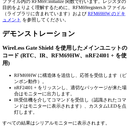
ファイル内の RFM69::initialize 関数で行います。レジスタの
目的をよりよく理解するために、RFM69registers.h ファイル
（ライブラリに含まれています）および
RFM69HW のドキ
ュメント
を参照してください。
デモンストレーション
WireLess Gate Shield を使用したメインユニットの
コード (RTC、IR、RFM69HW、nRF24l01 + を使
用)
RFM69HW に構造体を送信し、応答を受信します（ピ
ンポン動作）。
nRF24l01 + をリッスンし、適切なパッケージが来た場
合はモニターに出力します。
IR受信機を介してコマンドを受信し（認識されたコマ
ンドはモニターに表示されます）、カスタムLEDを点
灯します。
すべての結果はシリアルモニターに表示されます。