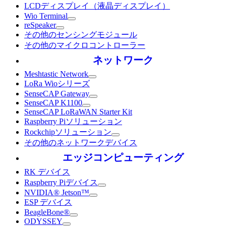
LCDディスプレイ（液晶ディスプレイ）
Wio Terminal
reSpeaker
その他のセンシングモジュール
その他のマイクロコントローラー
ネットワーク
Meshtastic Network
LoRa Wioシリーズ
SenseCAP Gateway
SenseCAP K1100
SenseCAP LoRaWAN Starter Kit
Raspberry Piソリューション
Rockchipソリューション
その他のネットワークデバイス
エッジコンピューティング
RK デバイス
Raspberry Piデバイス
NVIDIA® Jetson™
ESP デバイス
BeagleBone®
ODYSSEY