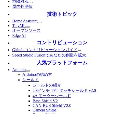
危険対応
屋内外測位
技術トピック
Home Assistant
TinyML
オープンソース
Edge AI
コントリビューション
Github コントリビューションガイド
Seeed Studio Fusionであなたの創造を拡大
人気プラットフォーム
Arduino
Arduinoの始め方
シールド
シールドの紹介
2.8インチ TFT タッチシールド v2.0
4A モーターシールド
Base Shield V2
CAN-BUS Shield V2.0
Camera Shield