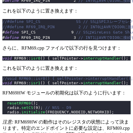
#
define
RF69_IRQ_PIN
2
// INT0はAVRでDIO0に接
これを以下のように置き換えます：
//#define SPI_CS               SS // SSはSPIスレーブ
//#define RF69_IRQ_PIN          2 // INT0はAVRでD
#
define
SPI_CS
9
// SSはWireLess Gate 
#
define
RF69_IRQ_PIN
3
// INT1はAVRでDIO0に接
さらに、RFM69.cpp ファイルで以下の行を見つけます：
void
RFM69
::
isr0
(
)
{
 selfPointer
->
interruptHandler
(
)
;
}
これを以下のように置き換えます：
//void RFM69::isr0() { selfPointer->interruptHandler();
void
RFM69
::
isr1
(
)
{
 selfPointer
->
interruptHandler
(
)
;
}
RFM69HW モジュールの初期化は以下のように行います：
resetRFM69
(
)
;
  radio
.
setCS
(
9
)
;
// NSS - D9
  radio
.
initialize
(
FREQUENCY
,
NODEID
,
NETWORKID
)
;
注意:
RFM69HW の動作はそのレジスタの状態によって決ま
ります。特定のエンドポイントに必要な設定は、RFM69.cpp