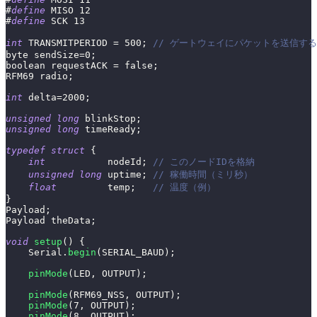
#
define
MISO
12
#
define
SCK
13
int
 TRANSMITPERIOD 
=
500
;
// ゲートウェイにパケットを送信す
byte sendSize
=
0
;
boolean requestACK 
=
false
;
RFM69 radio
;
int
 delta
=
2000
;
unsigned
long
 blinkStop
;
unsigned
long
 timeReady
;
typedef
struct
{
int
           nodeId
;
// このノードIDを格納
unsigned
long
 uptime
;
// 稼働時間（ミリ秒）
float
         temp
;
// 温度（例）
}
Payload
;
Payload theData
;
void
setup
(
)
{
    Serial
.
begin
(
SERIAL_BAUD
)
;
pinMode
(
LED
,
 OUTPUT
)
;
pinMode
(
RFM69_NSS
,
 OUTPUT
)
;
pinMode
(
7
,
 OUTPUT
)
;
pinMode
(
8
,
 OUTPUT
)
;