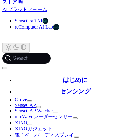
ストア 🛍️
AIプラットフォーム
SenseCraft AI
reComputer AI Lab
Search
はじめに
センシング
Grove
SenseCAP
SenseCAP Watcher
mmWaveレーダーセンサー
XIAO
XIAOガジェット
電子ペーパーディスプレイ