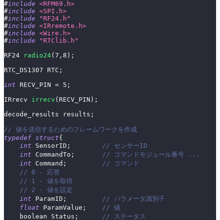
#
include
<RFM69.h>
#
include
<SPI.h>
#
include
"RF24.h"
#
include
<IRremote.h>
#
include
<Wire.h>
#
include
"RTClib.h"
RF24 
radio24
(
7
,
8
)
;
RTC_DS1307 RTC
;
int
 RECV_PIN 
=
5
;
IRrecv 
irrecv
(
RECV_PIN
)
;
decode_results results
;
// 値を送信するためのフレームワークを作成
typedef
struct
{
int
 SensorID
;
// センサーID
int
 CommandTo
;
// コマンドモジュール番号 ...
int
 Command
;
// コマンド
// 0 - 応答
// 1 - 値を取得
// 2 - 値を設定
int
 ParamID
;
// パラメータ識別子
float
 ParamValue
;
// 値
    boolean Status
;
// ステータス