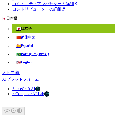
コミュニティアンバサダーの詳細
コントリビューターの詳細
🇯🇵
日本語
🇯🇵
日本語
🇨🇳
简体中文
🇪🇸
Español
🇧🇷
Português (Brasil)
🇺🇸
English
ストア 🛍️
AIプラットフォーム
SenseCraft AI
reComputer AI Lab