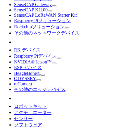
SenseCAP Gateway
SenseCAP K1100
SenseCAP LoRaWAN Starter Kit
Raspberry Piソリューション
Rockchipソリューション
その他のネットワークデバイス
RK デバイス
Raspberry Piデバイス
NVIDIA® Jetson™
ESP デバイス
BeagleBone®
ODYSSEY
reCamera
その他のエッジデバイス
ロボットキット
アクチュエーター
センサー
ソフトウェア