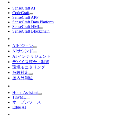
SenseCraft AI
CodeCraft
SenseCraft APP
SenseCraft Data Platform
SenseCraft HMI
SenseCraft Blockchain
AIビジョン
AIサウンド
AI インテリジェント
デバイス統合・制御
環境モニタリング
危険対応
屋内外測位
Home Assistant
TinyML
オープンソース
Edge AI