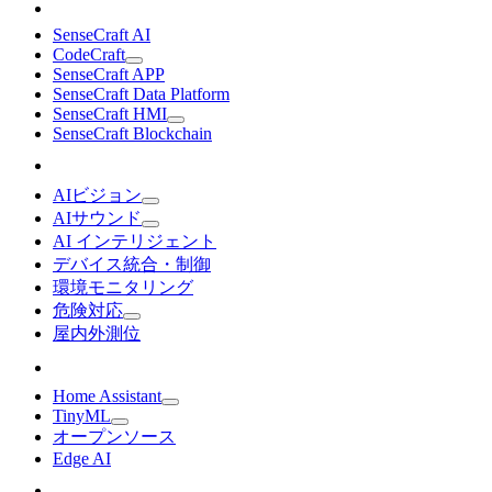
SenseCraft AI
CodeCraft
SenseCraft APP
SenseCraft Data Platform
SenseCraft HMI
SenseCraft Blockchain
AIビジョン
AIサウンド
AI インテリジェント
デバイス統合・制御
環境モニタリング
危険対応
屋内外測位
Home Assistant
TinyML
オープンソース
Edge AI