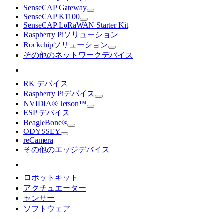
SenseCAP Gateway
SenseCAP K1100
SenseCAP LoRaWAN Starter Kit
Raspberry Piソリューション
Rockchipソリューション
その他のネットワークデバイス
RK デバイス
Raspberry Piデバイス
NVIDIA® Jetson™
ESP デバイス
BeagleBone®
ODYSSEY
reCamera
その他のエッジデバイス
ロボットキット
アクチュエーター
センサー
ソフトウェア