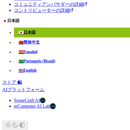
コミュニティアンバサダーの詳細
コントリビューターの詳細
🇯🇵
日本語
🇯🇵
日本語
🇨🇳
简体中文
🇪🇸
Español
🇧🇷
Português (Brasil)
🇺🇸
English
ストア 🛍️
AIプラットフォーム
SenseCraft AI
reComputer AI Lab