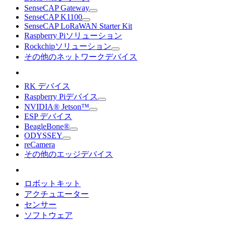
SenseCAP Gateway
SenseCAP K1100
SenseCAP LoRaWAN Starter Kit
Raspberry Piソリューション
Rockchipソリューション
その他のネットワークデバイス
RK デバイス
Raspberry Piデバイス
NVIDIA® Jetson™
ESP デバイス
BeagleBone®
ODYSSEY
reCamera
その他のエッジデバイス
ロボットキット
アクチュエーター
センサー
ソフトウェア