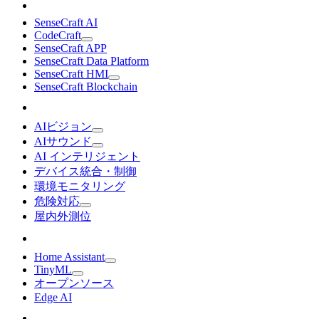
SenseCraft AI
CodeCraft
SenseCraft APP
SenseCraft Data Platform
SenseCraft HMI
SenseCraft Blockchain
AIビジョン
AIサウンド
AI インテリジェント
デバイス統合・制御
環境モニタリング
危険対応
屋内外測位
Home Assistant
TinyML
オープンソース
Edge AI