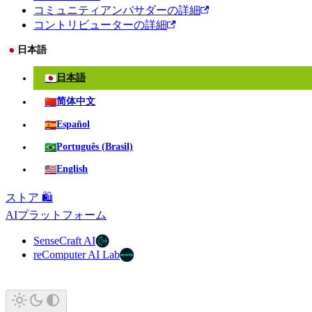
コミュニティアンバサダーの詳細
コントリビューターの詳細
🇯🇵
日本語
🇯🇵
日本語
🇨🇳
简体中文
🇪🇸
Español
🇧🇷
Português (Brasil)
🇺🇸
English
ストア 🛍️
AIプラットフォーム
SenseCraft AI
reComputer AI Lab