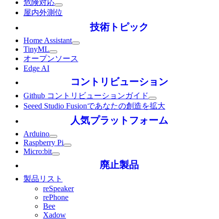
危険対応
屋内外測位
技術トピック
Home Assistant
TinyML
オープンソース
Edge AI
コントリビューション
Github コントリビューションガイド
Seeed Studio Fusionであなたの創造を拡大
人気プラットフォーム
Arduino
Raspberry Pi
Micro:bit
廃止製品
製品リスト
reSpeaker
rePhone
Bee
Xadow