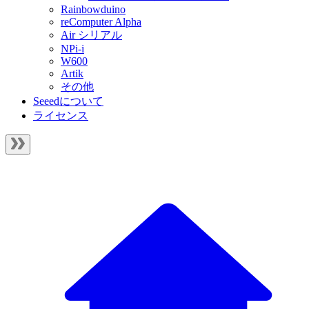
Rainbowduino
reComputer Alpha
Air シリアル
NPi-i
W600
Artik
その他
Seeedについて
ライセンス