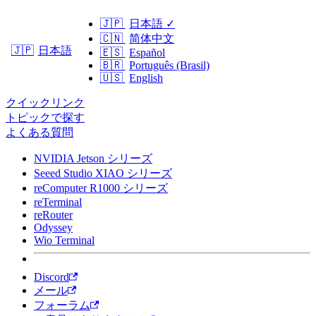
🇯🇵
日本語
✓
🇨🇳
简体中文
日本語
🇯🇵
🇪🇸
Español
🇧🇷
Português (Brasil)
🇺🇸
English
クイックリンク
トピックで探す
よくある質問
NVIDIA Jetson シリーズ
Seeed Studio XIAO シリーズ
reComputer R1000 シリーズ
reTerminal
reRouter
Odyssey
Wio Terminal
Discord
メール
フォーラム