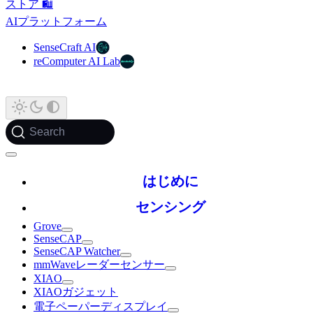
ストア 🛍️
AIプラットフォーム
SenseCraft AI
reComputer AI Lab
Search
はじめに
センシング
Grove
SenseCAP
SenseCAP Watcher
mmWaveレーダーセンサー
XIAO
XIAOガジェット
電子ペーパーディスプレイ