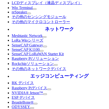
LCDディスプレイ（液晶ディスプレイ）
Wio Terminal
reSpeaker
その他のセンシングモジュール
その他のマイクロコントローラー
ネットワーク
Meshtastic Network
LoRa Wioシリーズ
SenseCAP Gateway
SenseCAP K1100
SenseCAP LoRaWAN Starter Kit
Raspberry Piソリューション
Rockchipソリューション
その他のネットワークデバイス
エッジコンピューティング
RK デバイス
Raspberry Piデバイス
NVIDIA® Jetson™
ESP デバイス
BeagleBone®
ODYSSEY