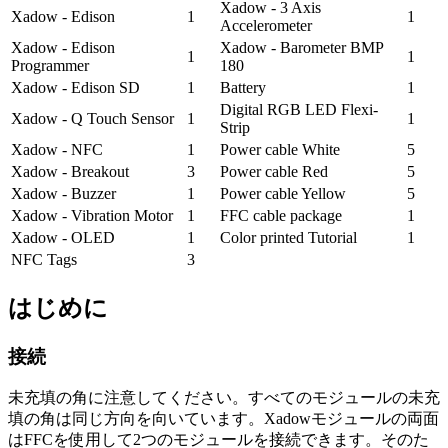
Xadow - 3 Axis
Xadow - Edison
1
1
Accelerometer
Xadow - Edison
Xadow - Barometer BMP
1
1
Programmer
180
Xadow - Edison SD
1
Battery
1
Digital RGB LED Flexi-
Xadow - Q Touch Sensor
1
1
Strip
Xadow - NFC
1
Power cable White
5
Xadow - Breakout
3
Power cable Red
5
Xadow - Buzzer
1
Power cable Yellow
5
Xadow - Vibration Motor
1
FFC cable package
1
Xadow - OLED
1
Color printed Tutorial
1
NFC Tags
3
はじめに
接続
未充填の角に注意してください。すべてのモジュールの未充
填の角は同じ方向を向いています。Xadowモジュールの両面
はFFCを使用して2つのモジュールを接続できます。そのた