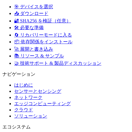
🎯 デバイスを選択
📥 ダウンロード
🔐 SHA256 を検証（任意）
🛠️ 必要な準備
🔄 リカバリーモードに入る
📦 依存関係をインストール
🚀 展開と書き込み
📚 リソース & サンプル
🤝 技術サポート & 製品ディスカッション
ナビゲーション
はじめに
センサーとセンシング
ネットワーク
エッジコンピューティング
クラウド
ソリューション
エコシステム