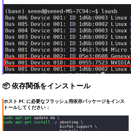
📦 依存関係をインストール
ホスト PC に必要なフラッシュ用依存パッケージをインス
トールしてください：
sudo
apt-get
 update 
&&
\
sudo
apt-get
install
-y
 abootimg 
\
                        binfmt-support 
\
                        binutils 
\