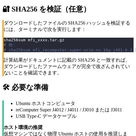
🔐 SHA256 を検証（任意）
ダウンロードしたファイルの SHA256 ハッシュを検証する
には、ターミナルで次を実行します：
sha256sum mfi_xxxx.tar.gz 
# 例：
# sha256sum mfi_recomputer-super-orin-nx-16g-j401-6.2-
計算結果がドキュメントに記載の SHA256 と一致すれば、
ダウンロードしたファームウェアが完全で改ざんされてい
ないことを確認できます。
🛠️ 必要な準備
Ubuntu ホストコンピュータ
reComputer Super J4012 / J4011 / J3010
または
J3011
USB Type-C データケーブル
ホスト環境の推奨
仮想マシンではなく物理 Ubuntu ホストの使用を推奨しま