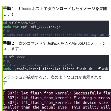
手順 1：
Ubuntu ホストでダウンロードしたイメージを展開
します：
cd
<
イメージのパス
>
sudo
tar
 xpf  mfi_xxxx.tar.gz
# 例：
# sudo tar xpf mfi_recomputer-super-orin-nx-16g-j401-6
手順 2：
次のコマンドで JetPack を NVMe SSD にフラッシ
ュします：
cd
 mfi_xxxx
# 例：
# cd mfi_recomputer-orin-super-j401
sudo
 ./tools/kernel_flash/l4t_initrd_flash.sh --flash-
フラッシュが成功すると、次のような出力が表示されま
す：