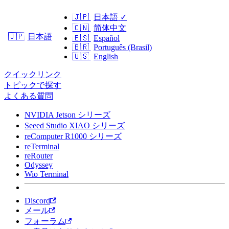
🇯🇵
日本語
✓
🇨🇳
简体中文
日本語
🇯🇵
🇪🇸
Español
🇧🇷
Português (Brasil)
🇺🇸
English
クイックリンク
トピックで探す
よくある質問
NVIDIA Jetson シリーズ
Seeed Studio XIAO シリーズ
reComputer R1000 シリーズ
reTerminal
reRouter
Odyssey
Wio Terminal
Discord
メール
フォーラム