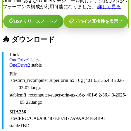
Orin Nano および Orin NX モジュール向けに、強化されたパ
フォーマンス構成が利用可能になりました。
詳しく見る
📋
📋
BSP リリースノート
↗
デバイス互換性を表示
↗
📥 ダウンロード
Link
OneDrive1
latest
OneDrive2
stable
File
latest
mfi_recomputer-super-orin-nx-16g-j401-6.2-36.4.3-2026-
02-05.tar.gz
stable
mfi_recomputer-super-orin-nx-16g-j401-6.2-36.4.3-2025-
05-22.tar.gz
SHA256
latest
EEC7CA6A46487F307B77A9AA24FE4B91
stable
TBD