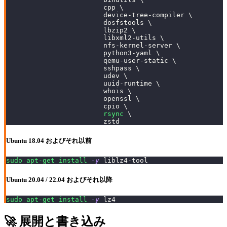
                        cpp 
\
                        device-tree-compiler 
\
                        dosfstools 
\
                        lbzip2 
\
                        libxml2-utils 
\
                        nfs-kernel-server 
\
                        python3-yaml 
\
                        qemu-user-static 
\
                        sshpass 
\
                        udev 
\
                        uuid-runtime 
\
                        whois 
\
                        openssl 
\
                        cpio 
\
rsync
\
                        zstd
Ubuntu 18.04 およびそれ以前
sudo
apt-get
install
-y
 liblz4-tool
Ubuntu 20.04 / 22.04 およびそれ以降
sudo
apt-get
install
-y
 lz4
🚀 展開と書き込み