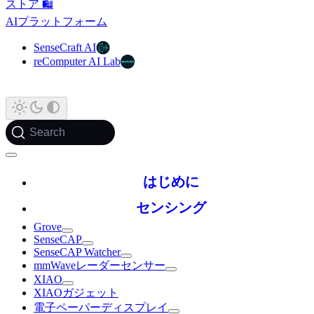
ストア 🛍️
AIプラットフォーム
SenseCraft AI
reComputer AI Lab
Search
はじめに
センシング
Grove
SenseCAP
SenseCAP Watcher
mmWaveレーダーセンサー
XIAO
XIAOガジェット
電子ペーパーディスプレイ