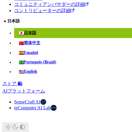
コミュニティアンバサダーの詳細
コントリビューターの詳細
🇯🇵
日本語
🇯🇵
日本語
🇨🇳
简体中文
🇪🇸
Español
🇧🇷
Português (Brasil)
🇺🇸
English
ストア 🛍️
AIプラットフォーム
SenseCraft AI
reComputer AI Lab