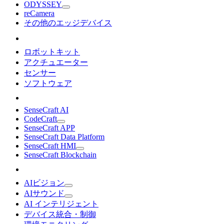
ODYSSEY
reCamera
その他のエッジデバイス
ロボットキット
アクチュエーター
センサー
ソフトウェア
SenseCraft AI
CodeCraft
SenseCraft APP
SenseCraft Data Platform
SenseCraft HMI
SenseCraft Blockchain
AIビジョン
AIサウンド
AI インテリジェント
デバイス統合・制御