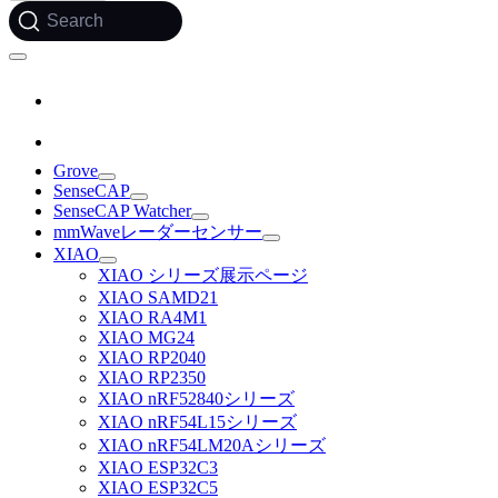
Search
Grove
SenseCAP
SenseCAP Watcher
mmWaveレーダーセンサー
XIAO
XIAO シリーズ展示ページ
XIAO SAMD21
XIAO RA4M1
XIAO MG24
XIAO RP2040
XIAO RP2350
XIAO nRF52840シリーズ
XIAO nRF54L15シリーズ
XIAO nRF54LM20Aシリーズ
XIAO ESP32C3
XIAO ESP32C5