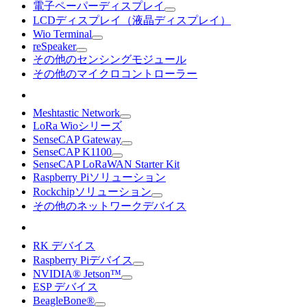
電子ペーパーディスプレイ
LCDディスプレイ（液晶ディスプレイ）
Wio Terminal
reSpeaker
その他のセンシングモジュール
その他のマイクロコントローラー
Meshtastic Network
LoRa Wioシリーズ
SenseCAP Gateway
SenseCAP K1100
SenseCAP LoRaWAN Starter Kit
Raspberry Piソリューション
Rockchipソリューション
その他のネットワークデバイス
RK デバイス
Raspberry Piデバイス
NVIDIA® Jetson™
ESP デバイス
BeagleBone®