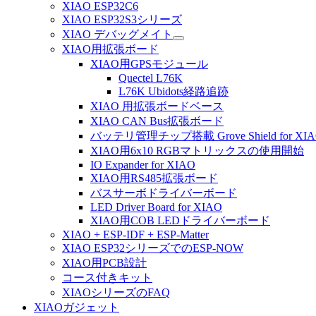
XIAO ESP32C6
XIAO ESP32S3シリーズ
XIAO デバッグメイト
XIAO用拡張ボード
XIAO用GPSモジュール
Quectel L76K
L76K Ubidots経路追跡
XIAO 用拡張ボードベース
XIAO CAN Bus拡張ボード
バッテリ管理チップ搭載 Grove Shield for XI
XIAO用6x10 RGBマトリックスの使用開始
IO Expander for XIAO
XIAO用RS485拡張ボード
バスサーボドライバーボード
LED Driver Board for XIAO
XIAO用COB LEDドライバーボード
XIAO + ESP-IDF + ESP-Matter
XIAO ESP32シリーズでのESP-NOW
XIAO用PCB設計
コース付きキット
XIAOシリーズのFAQ
XIAOガジェット