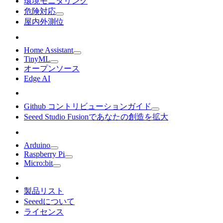
環境モニタリング
危険対応
屋内外測位
Home Assistant
TinyML
オープンソース
Edge AI
Github コントリビューションガイド
Seeed Studio Fusionであなたの創造を拡大
Arduino
Raspberry Pi
Micro:bit
製品リスト
Seeedについて
ライセンス