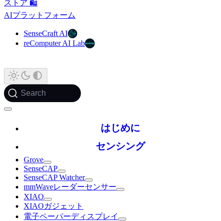
ストア 🛍️
AIプラットフォーム
SenseCraft AI
reComputer AI Lab
Search
はじめに
センシング
Grove
SenseCAP
SenseCAP Watcher
mmWaveレーダーセンサー
XIAO
XIAOガジェット
電子ペーパーディスプレイ