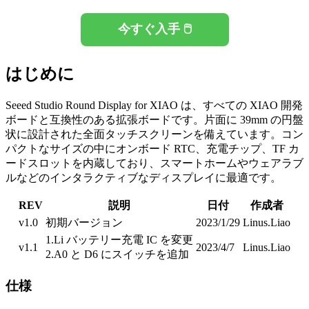
今すぐ入手 🖱️
はじめに
Seeed Studio Round Display for XIAO は、すべての XIAO 開発
ボードと互換性のある拡張ボードです。片面に 39mm の円盤
状に設計された全面タッチスクリーンを備えています。コン
パクトなサイズの中にオンボード RTC、充電チップ、TF カ
ードスロットを内蔵しており、スマートホームやウェアラブ
ルなどのインタラクティブなディスプレイに最適です。
REV
説明
日付
作成者
v1.0
初期バージョン
2023/1/29
Linus.Liao
1.Li バッテリー充電 IC を変更
v1.1
2023/4/7
Linus.Liao
2.A0 と D6 にスイッチを追加
仕様