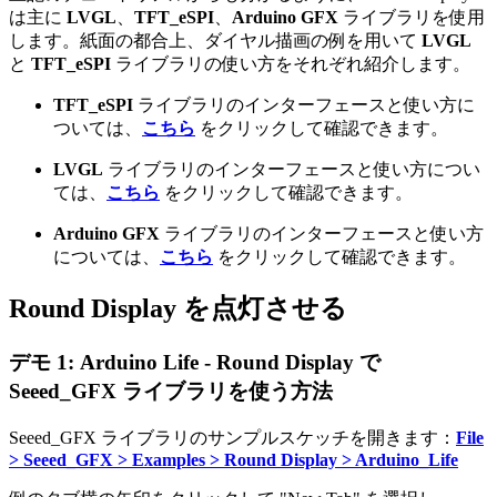
は主に
LVGL
、
TFT_eSPI
、
Arduino GFX
ライブラリを使用
します。紙面の都合上、ダイヤル描画の例を用いて
LVGL
と
TFT_eSPI
ライブラリの使い方をそれぞれ紹介します。
TFT_eSPI
ライブラリのインターフェースと使い方に
ついては、
こちら
をクリックして確認できます。
LVGL
ライブラリのインターフェースと使い方につい
ては、
こちら
をクリックして確認できます。
Arduino GFX
ライブラリのインターフェースと使い方
については、
こちら
をクリックして確認できます。
Round Display を点灯させる
デモ 1: Arduino Life - Round Display で
Seeed_GFX ライブラリを使う方法
Seeed_GFX ライブラリのサンプルスケッチを開きます：
File
> Seeed_GFX > Examples > Round Display > Arduino_Life