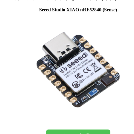
Seeed Studio XIAO nRF52840 (Sense)