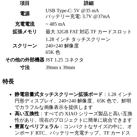
項目
詳細
USB Type-C: 5V @35 mA
電源
バッテリー充電: 3.7V @37mA
充電電流
~ 485 mA
拡張メモリ
最大 32GB FAT 対応 TF カードスロット
1.28 インチ タッチスクリーン
スクリーン
240×240 解像度
65K 色
その他の外部機器
JST 1.25 コネクタ
寸法
39mm x 39mm
特長
静電容量式タッチスクリーン拡張ボード
：1.28 インチ
円形ディスプレイ、240×240 解像度、65K 色で、鮮明
でカラフルな画像表示を提供します
高い互換性
：すべての XIAO シリーズ製品と高い互換
性があり、現在のプロジェクトに簡単に統合できます
豊富なペリフェラル
：コンパクトなサイズの中に、オ
ンボード RTC、バッテリー充電チップ、TF カードス