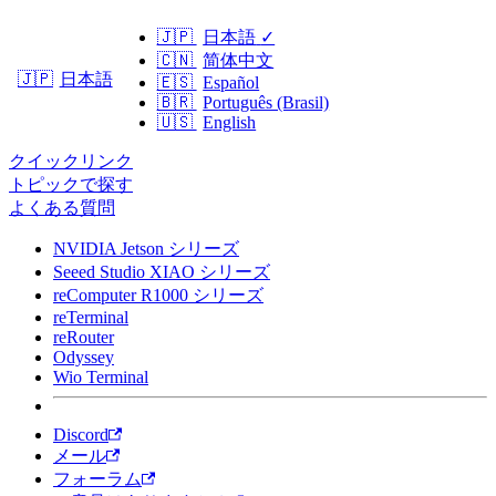
🇯🇵
日本語
✓
🇨🇳
简体中文
日本語
🇯🇵
🇪🇸
Español
🇧🇷
Português (Brasil)
🇺🇸
English
クイックリンク
トピックで探す
よくある質問
NVIDIA Jetson シリーズ
Seeed Studio XIAO シリーズ
reComputer R1000 シリーズ
reTerminal
reRouter
Odyssey
Wio Terminal
Discord
メール
フォーラム