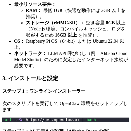
最小リソース要件：
RAM：
最低
1GB
（快適な動作には 2GB 以上を
推奨）。
ストレージ（eMMC/SD）：
空き容量
8GB
以上
（Node.js 環境、コンパイルキャッシュ、ログを
収容するため
16GB 以上
を推奨）。
OS：
Raspberry Pi OS（64-bit）または Ubuntu 22.04 以
上。
ネットワーク：
LLM API 呼び出し（例：Alibaba Cloud
Model Studio）のために安定したインターネット接続が
必要です。
3. インストールと設定
ステップ 1：ワンラインインストーラー
次のスクリプトを実行して OpenClaw 環境をセットアップし
ます：
curl
-sSL
 https://get.openclaw.ai 
|
bash