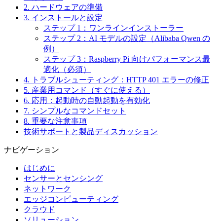
2. ハードウェアの準備
3. インストールと設定
ステップ 1：ワンラインインストーラー
ステップ 2：AI モデルの設定（Alibaba Qwen の
例）
ステップ 3：Raspberry Pi 向けパフォーマンス最
適化（必須）
4. トラブルシューティング：HTTP 401 エラーの修正
5. 産業用コマンド（すぐに使える）
6. 応用：起動時の自動起動を有効化
7. シンプルなコマンドセット
8. 重要な注意事項
技術サポートと製品ディスカッション
ナビゲーション
はじめに
センサーとセンシング
ネットワーク
エッジコンピューティング
クラウド
ソリューション