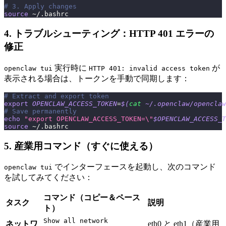
# 3. Apply changes
source
 ~/.bashrc
4. トラブルシューティング：HTTP 401 エラーの
修正
実行時に
が
openclaw tui
HTTP 401: invalid access token
表示される場合は、トークンを手動で同期します：
# Extract and export token
export
OPENCLAW_ACCESS_TOKEN
=
$(
cat
 ~/.openclaw/openclaw
# Save permanently
echo
"export OPENCLAW_ACCESS_TOKEN=
\"
$OPENCLAW_ACCESS_T
source
 ~/.bashrc
5. 産業用コマンド（すぐに使える）
でインターフェースを起動し、次のコマンド
openclaw tui
を試してみてください：
コマンド（コピー＆ペース
タスク
説明
ト）
Show all network
ネットワ
eth0 と eth1（産業用