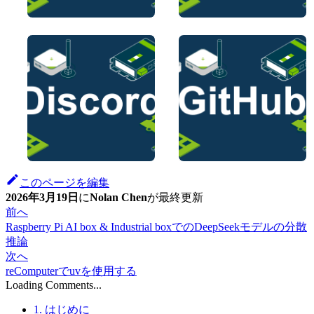
このページを編集
2026年3月19日
に
Nolan Chen
が
最終更新
前へ
Raspberry Pi AI box & Industrial boxでのDeepSeekモデルの分散
推論
次へ
reComputerでuvを使用する
Loading Comments...
1. はじめに