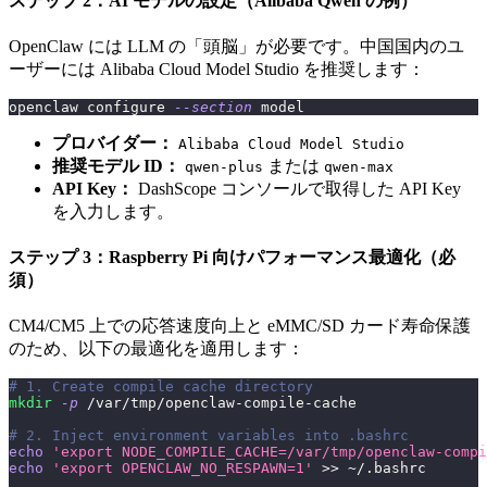
ステップ 2：AI モデルの設定（Alibaba Qwen の例）
OpenClaw には LLM の「頭脳」が必要です。中国国内のユ
ーザーには Alibaba Cloud Model Studio を推奨します：
openclaw configure 
--section
 model
プロバイダー：
Alibaba Cloud Model Studio
推奨モデル ID：
または
qwen-plus
qwen-max
API Key：
DashScope コンソールで取得した API Key
を入力します。
ステップ 3：Raspberry Pi 向けパフォーマンス最適化（必
須）
CM4/CM5 上での応答速度向上と eMMC/SD カード寿命保護
のため、以下の最適化を適用します：
# 1. Create compile cache directory
mkdir
-p
 /var/tmp/openclaw-compile-cache
# 2. Inject environment variables into .bashrc
echo
'export NODE_COMPILE_CACHE=/var/tmp/openclaw-compi
echo
'export OPENCLAW_NO_RESPAWN=1'
>>
 ~/.bashrc