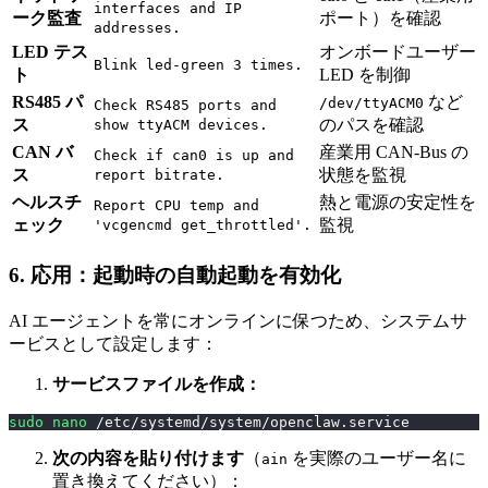
interfaces and IP
ーク監査
ポート）を確認
addresses.
LED テス
オンボードユーザー
Blink led-green 3 times.
ト
LED を制御
RS485 パ
など
/dev/ttyACM0
Check RS485 ports and
ス
のパスを確認
show ttyACM devices.
CAN バ
産業用 CAN-Bus の
Check if can0 is up and
ス
状態を監視
report bitrate.
ヘルスチ
熱と電源の安定性を
Report CPU temp and
ェック
監視
'vcgencmd get_throttled'.
6. 応用：起動時の自動起動を有効化
AI エージェントを常にオンラインに保つため、システムサ
ービスとして設定します：
サービスファイルを作成：
sudo
nano
 /etc/systemd/system/openclaw.service
次の内容を貼り付けます
（
を実際のユーザー名に
ain
置き換えてください）：