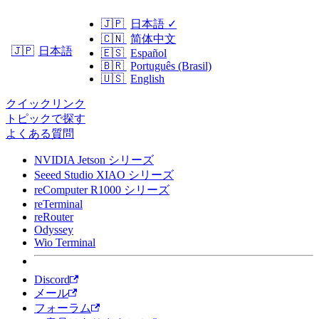
🇯🇵
日本語
✓
🇨🇳
简体中文
日本語
🇯🇵
🇪🇸
Español
🇧🇷
Português (Brasil)
🇺🇸
English
クイックリンク
トピックで探す
よくある質問
NVIDIA Jetson シリーズ
Seeed Studio XIAO シリーズ
reComputer R1000 シリーズ
reTerminal
reRouter
Odyssey
Wio Terminal
Discord
メール
フォーラム