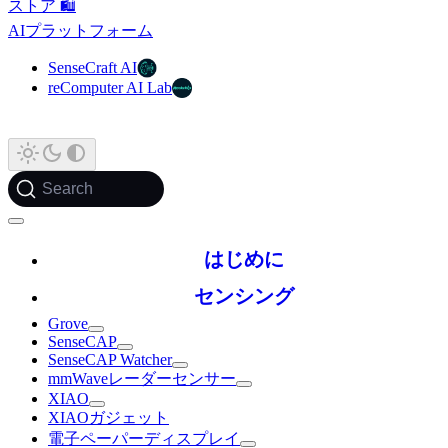
ストア 🛍️
AIプラットフォーム
SenseCraft AI
reComputer AI Lab
Search
はじめに
センシング
Grove
SenseCAP
SenseCAP Watcher
mmWaveレーダーセンサー
XIAO
XIAOガジェット
電子ペーパーディスプレイ