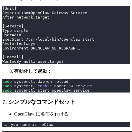
[Unit]
Description=OpenClaw Gateway Service
After=network.target
[Service]
Type=simple
User=ain
ExecStart=/usr/local/bin/openclaw start
Restart=always
Environment=OPENCLAW_NO_RESPAWN=1
[Install]
WantedBy=multi-user.target
有効化して起動：
sudo
 systemctl daemon-reload
sudo
 systemctl 
enable
 openclaw.service
sudo
 systemctl start openclaw.service
7. シンプルなコマンドセット
OpenClaw に名前を付ける：
hi，you name is reClaw