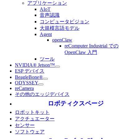
アプリケーション
AIoT
音声認識
コンピュータビジョン
大規模言語モデル
Agent
openClaw
reComputer Industrial での
OpenClaw 入門
ツール
NVIDIA® Jetson™
ESP デバイス
BeagleBone®
ODYSSEY
reCamera
その他のエッジデバイス
ロボティクスページ
ロボットキット
アクチュエーター
センサー
ソフトウェア