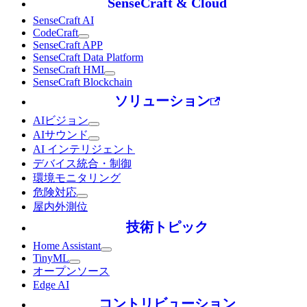
SenseCraft & Cloud
SenseCraft AI
CodeCraft
SenseCraft APP
SenseCraft Data Platform
SenseCraft HMI
SenseCraft Blockchain
ソリューション
AIビジョン
AIサウンド
AI インテリジェント
デバイス統合・制御
環境モニタリング
危険対応
屋内外測位
技術トピック
Home Assistant
TinyML
オープンソース
Edge AI
コントリビューション