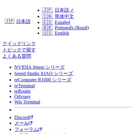
🇯🇵
日本語
✓
🇨🇳
简体中文
日本語
🇯🇵
🇪🇸
Español
🇧🇷
Português (Brasil)
🇺🇸
English
クイックリンク
トピックで探す
よくある質問
NVIDIA Jetson シリーズ
Seeed Studio XIAO シリーズ
reComputer R1000 シリーズ
reTerminal
reRouter
Odyssey
Wio Terminal
Discord
メール
フォーラム