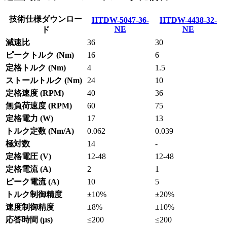
技術仕様ダウンロー
HTDW-5047-36-
HTDW-4438-32-
NE
NE
ド
減速比
36
30
ピークトルク (Nm)
16
6
定格トルク (Nm)
4
1.5
ストールトルク (Nm)
24
10
定格速度 (RPM)
40
36
無負荷速度 (RPM)
60
75
定格電力 (W)
17
13
トルク定数 (Nm/A)
0.062
0.039
極対数
14
-
定格電圧 (V)
12-48
12-48
定格電流 (A)
2
1
ピーク電流 (A)
10
5
トルク制御精度
±10%
±20%
速度制御精度
±8%
±10%
応答時間 (μs)
≤200
≤200