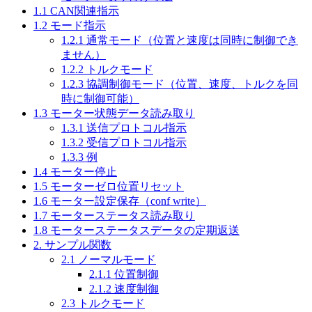
1.1 CAN関連指示
1.2 モード指示
1.2.1 通常モード（位置と速度は同時に制御でき
ません）
1.2.2 トルクモード
1.2.3 協調制御モード（位置、速度、トルクを同
時に制御可能）
1.3 モーター状態データ読み取り
1.3.1 送信プロトコル指示
1.3.2 受信プロトコル指示
1.3.3 例
1.4 モーター停止
1.5 モーターゼロ位置リセット
1.6 モーター設定保存（conf write）
1.7 モーターステータス読み取り
1.8 モーターステータスデータの定期返送
2. サンプル関数
2.1 ノーマルモード
2.1.1 位置制御
2.1.2 速度制御
2.3 トルクモード