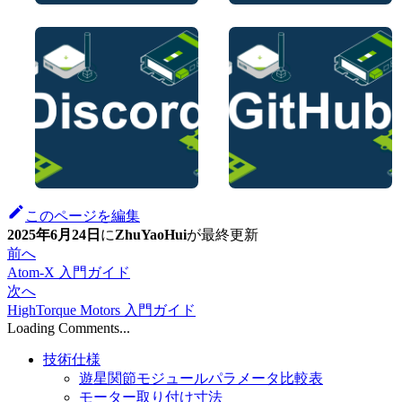
このページを編集
2025年6月24日
に
ZhuYaoHui
が
最終更新
前へ
Atom-X 入門ガイド
次へ
HighTorque Motors 入門ガイド
Loading Comments...
技術仕様
遊星関節モジュールパラメータ比較表
モーター取り付け寸法