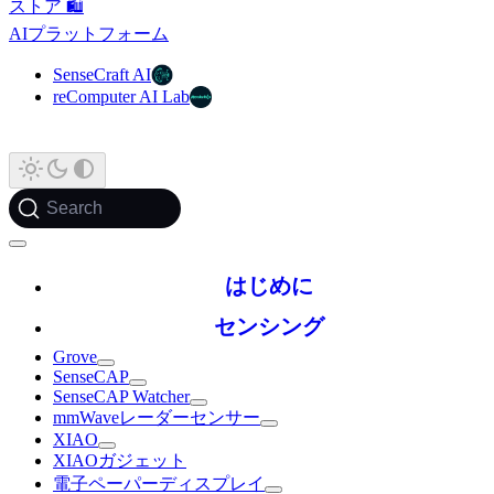
ストア 🛍️
AIプラットフォーム
SenseCraft AI
reComputer AI Lab
Search
はじめに
センシング
Grove
SenseCAP
SenseCAP Watcher
mmWaveレーダーセンサー
XIAO
XIAOガジェット
電子ペーパーディスプレイ