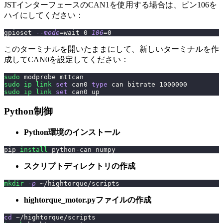
JSTインターフェースのCAN1を使用する場合は、ピン106を
ハイにしてください：
gpioset 
--mode
=
wait 
0
106
=
0
このターミナルを開いたままにして、新しいターミナルを作
成してCAN0を設定してください：
sudo
 modprobe mttcan
sudo
ip
link
set
 can0 
type
 can bitrate 
1000000
sudo
ip
link
set
 can0 up
Python制御
Python環境のインストール
pip 
install
 python-can numpy
スクリプトディレクトリの作成
mkdir
-p
 ~/hightorque/scripts
hightorque_motor.pyファイルの作成
cd
 ~/hightorque/scripts