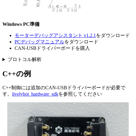
Windows PC準備
モーターデバッグアシスタント v1.2.1
をダウンロード
PCデバッグマニュアル
をダウンロード
CAN-USBドライバーボードを購入
プロトコル解析
C++の例
C++制御には追加のCAN-USBドライバーボードが必要で
す。
livelybot_hardware_sdk
を参照してください