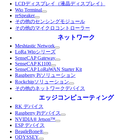
LCDディスプレイ（液晶ディスプレイ）
Wio Terminal
reSpeaker
その他のセンシングモジュール
その他のマイクロコントローラー
ネットワーク
Meshtastic Network
LoRa Wioシリーズ
SenseCAP Gateway
SenseCAP K1100
SenseCAP LoRaWAN Starter Kit
Raspberry Piソリューション
Rockchipソリューション
その他のネットワークデバイス
エッジコンピューティング
RK デバイス
Raspberry Piデバイス
NVIDIA® Jetson™
ESP デバイス
BeagleBone®
ODYSSEY