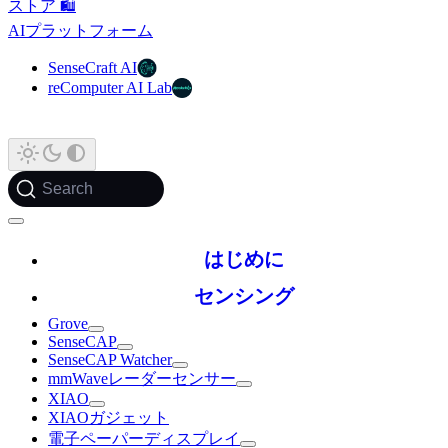
ストア 🛍️
AIプラットフォーム
SenseCraft AI
reComputer AI Lab
Search
はじめに
センシング
Grove
SenseCAP
SenseCAP Watcher
mmWaveレーダーセンサー
XIAO
XIAOガジェット
電子ペーパーディスプレイ