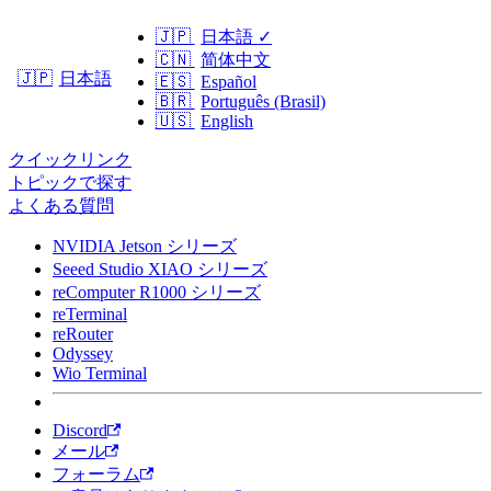
🇯🇵
日本語
✓
🇨🇳
简体中文
日本語
🇯🇵
🇪🇸
Español
🇧🇷
Português (Brasil)
🇺🇸
English
クイックリンク
トピックで探す
よくある質問
NVIDIA Jetson シリーズ
Seeed Studio XIAO シリーズ
reComputer R1000 シリーズ
reTerminal
reRouter
Odyssey
Wio Terminal
Discord
メール
フォーラム