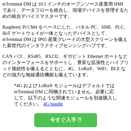
reTerminal DM は 10.1 インチのオープンソース産業用 HMI
であり、データフローを統合し、現場デバイスを管理するた
めの統合デバイスマスターです。
Raspberry Pi CM4 をベースにした、パネル PC、HMI、PLC、
IIoT ゲートウェイが一体となったデバイスとして、
reTerminal DM は IP65 産業グレードの大型スクリーンを備え
た新世代のインタラクティブセンシングハブです。
CAN バス、RS485、RS232、ギガビット Ethernet ポートなど
のインターフェースをサポートし、豊富な拡張性とハイブリ
ッド接続性を備えるとともに、4G、LoRa®、WiFi、BLE な
どの強力な無線通信機能も備えています。
*4G および LoRa® モジュールはデフォルトでは
reTerminal DM に同梱されていません。必要に応
じて、以下のような関連モジュールを別途購入し
てください。
4G bundle
今すぐ入手 🖱️