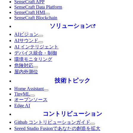
SenseCraft APP
SenseCraft Data Platform
SenseCraft HMI
SenseCraft Blockchain
ソリューション
AIビジョン
AIサウンド
AI インテリジェント
デバイス統合・制御
環境モニタリング
危険対応
屋内外測位
技術トピック
Home Assistant
TinyML
オープンソース
Edge AI
コントリビューション
Github コントリビューションガイド
Seeed Studio Fusionであなたの創造を拡大