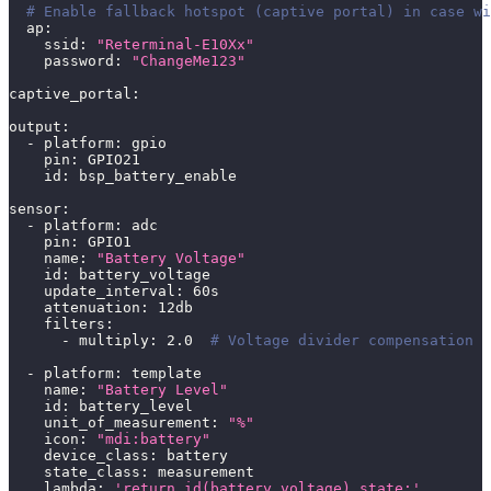
# Enable fallback hotspot (captive portal) in case wi
ap
:
ssid
:
"Reterminal-E10Xx"
password
:
"ChangeMe123"
captive_portal
:
output
:
-
platform
:
 gpio
pin
:
 GPIO21
id
:
 bsp_battery_enable
sensor
:
-
platform
:
 adc
pin
:
 GPIO1
name
:
"Battery Voltage"
id
:
 battery_voltage
update_interval
:
 60s
attenuation
:
 12db
filters
:
-
multiply
:
2.0
# Voltage divider compensation
-
platform
:
 template
name
:
"Battery Level"
id
:
 battery_level
unit_of_measurement
:
"%"
icon
:
"mdi:battery"
device_class
:
 battery
state_class
:
 measurement
lambda
:
'return id(battery_voltage).state;'