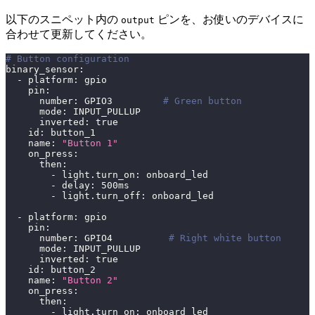
以下のスニペット内の
ピンを、お使いのデバイスに
output
合わせて更新してください。
# Button configuration
binary_sensor
:
-
platform
:
 gpio
pin
:
number
:
 GPIO3         
# Green button
mode
:
 INPUT_PULLUP
inverted
:
true
id
:
 button_1
name
:
"Button 1"
on_press
:
then
:
-
light.turn_on
:
 onboard_led
-
delay
:
 500ms
-
light.turn_off
:
 onboard_led
-
platform
:
 gpio
pin
:
number
:
 GPIO4          
# Right white button
mode
:
 INPUT_PULLUP
inverted
:
true
id
:
 button_2
name
:
"Button 2"
on_press
:
then
:
-
light.turn_on
:
 onboard_led