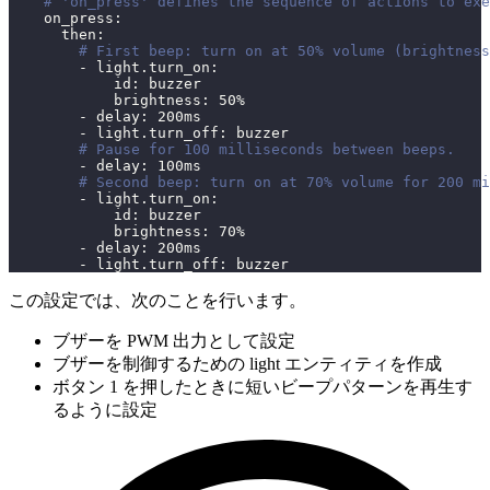
# 'on_press' defines the sequence of actions to exe
on_press
:
then
:
# First beep: turn on at 50% volume (brightnes
-
light.turn_on
:
id
:
 buzzer
brightness
:
 50%
-
delay
:
 200ms
-
light.turn_off
:
 buzzer
# Pause for 100 milliseconds between beeps.
-
delay
:
 100ms
# Second beep: turn on at 70% volume for 200 mi
-
light.turn_on
:
id
:
 buzzer
brightness
:
 70%
-
delay
:
 200ms
-
light.turn_off
:
 buzzer
この設定では、次のことを行います。
ブザーを PWM 出力として設定
ブザーを制御するための light エンティティを作成
ボタン 1 を押したときに短いビープパターンを再生す
るように設定