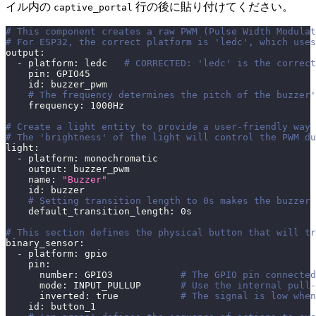
イル内の
行の後に貼り付けてください。
captive_portal
# This component creates a raw PWM (Pulse Width Modulat
# For ESP32, the correct platform is 'ledc', which uses
output
:
-
platform
:
 ledc   
# CORRECTED: 'ledc' is the correct
pin
:
 GPIO45
id
:
 buzzer_pwm
# The frequency determines the pitch of the buzzer
frequency
:
 1000Hz
# Create a light entity to provide a user-friendly way 
# The 'brightness' of the light will control the PWM du
light
:
-
platform
:
 monochromatic
output
:
 buzzer_pwm
name
:
"Buzzer"
id
:
 buzzer
# Setting transition length to 0s makes the buzzer 
default_transition_length
:
 0s
# This section defines the physical button that will tr
binary_sensor
:
-
platform
:
 gpio
pin
:
number
:
 GPIO3            
# The GPIO pin connected
mode
:
 INPUT_PULLUP       
# Use the internal pull-
inverted
:
true
# The signal is low when
id
:
 button_1