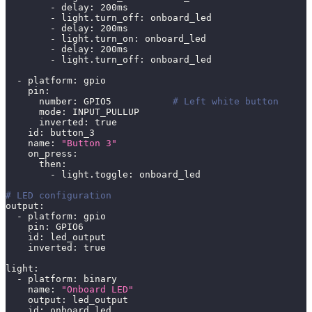
-
delay
:
 200ms
-
light.turn_off
:
 onboard_led
-
delay
:
 200ms
-
light.turn_on
:
 onboard_led
-
delay
:
 200ms
-
light.turn_off
:
 onboard_led
-
platform
:
 gpio
pin
:
number
:
 GPIO5           
# Left white button
mode
:
 INPUT_PULLUP
inverted
:
true
id
:
 button_3
name
:
"Button 3"
on_press
:
then
:
-
light.toggle
:
 onboard_led
# LED configuration
output
:
-
platform
:
 gpio
pin
:
 GPIO6
id
:
 led_output
inverted
:
true
light
:
-
platform
:
 binary
name
:
"Onboard LED"
output
:
 led_output
id
:
 onboard_led