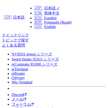
🇯🇵
日本語
✓
🇨🇳
简体中文
日本語
🇯🇵
🇪🇸
Español
🇧🇷
Português (Brasil)
🇺🇸
English
クイックリンク
トピックで探す
よくある質問
NVIDIA Jetson シリーズ
Seeed Studio XIAO シリーズ
reComputer R1000 シリーズ
reTerminal
reRouter
Odyssey
Wio Terminal
Discord
メール
フォーラム