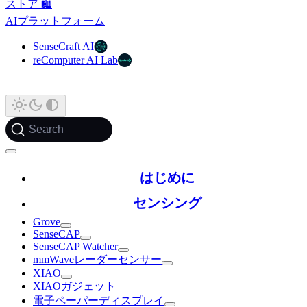
ストア 🛍️
AIプラットフォーム
SenseCraft AI
reComputer AI Lab
Search
はじめに
センシング
Grove
SenseCAP
SenseCAP Watcher
mmWaveレーダーセンサー
XIAO
XIAOガジェット
電子ペーパーディスプレイ