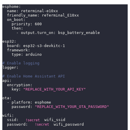
esphome
:
name
:
 reterminal
-
e10xx
friendly_name
:
 reTerminal_E10xx
on_boot
:
priority
:
600
then
:
-
output.turn_on
:
 bsp_battery_enable
esp32
:
board
:
 esp32
-
s3
-
devkitc
-
1
framework
:
type
:
 arduino
# Enable logging
logger
:
# Enable Home Assistant API
api
:
encryption
:
key
:
"REPLACE_WITH_YOUR_API_KEY"
ota
:
-
platform
:
 esphome
password
:
"REPLACE_WITH_YOUR_OTA_PASSWORD"
wifi
:
ssid
:
 wifi_ssid
!secret
password
:
 wifi_password
!secret