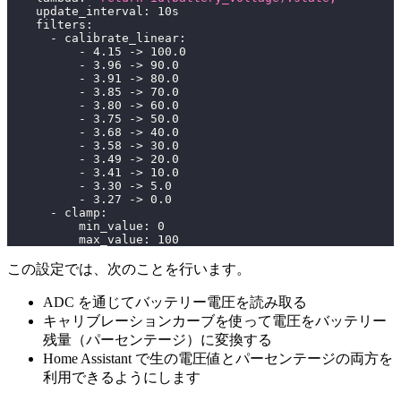
update_interval
:
 10s
filters
:
-
calibrate_linear
:
-
 4.15 
-
>
 100.0
-
 3.96 
-
>
 90.0
-
 3.91 
-
>
 80.0
-
 3.85 
-
>
 70.0
-
 3.80 
-
>
 60.0
-
 3.75 
-
>
 50.0
-
 3.68 
-
>
 40.0
-
 3.58 
-
>
 30.0
-
 3.49 
-
>
 20.0
-
 3.41 
-
>
 10.0
-
 3.30 
-
>
 5.0
-
 3.27 
-
>
 0.0
-
clamp
:
min_value
:
0
max_value
:
100
この設定では、次のことを行います。
ADC を通じてバッテリー電圧を読み取る
キャリブレーションカーブを使って電圧をバッテリー
残量（パーセンテージ）に変換する
Home Assistant で生の電圧値とパーセンテージの両方を
利用できるようにします