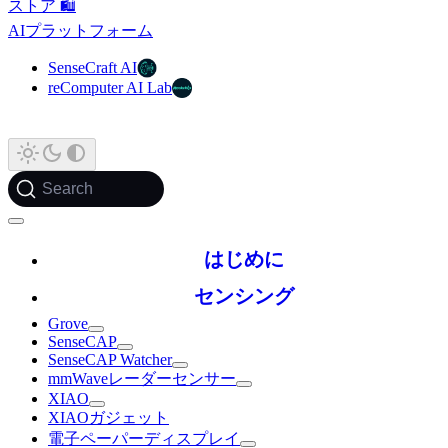
ストア 🛍️
AIプラットフォーム
SenseCraft AI
reComputer AI Lab
Search
はじめに
センシング
Grove
SenseCAP
SenseCAP Watcher
mmWaveレーダーセンサー
XIAO
XIAOガジェット
電子ペーパーディスプレイ