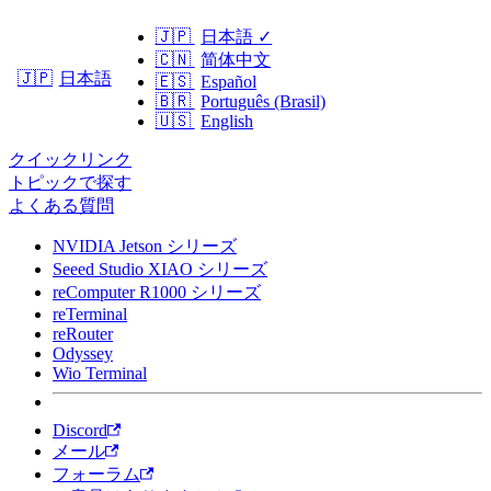
🇯🇵
日本語
✓
🇨🇳
简体中文
日本語
🇯🇵
🇪🇸
Español
🇧🇷
Português (Brasil)
🇺🇸
English
クイックリンク
トピックで探す
よくある質問
NVIDIA Jetson シリーズ
Seeed Studio XIAO シリーズ
reComputer R1000 シリーズ
reTerminal
reRouter
Odyssey
Wio Terminal
Discord
メール
フォーラム