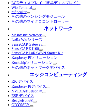
LCDディスプレイ（液晶ディスプレイ）
Wio Terminal
reSpeaker
その他のセンシングモジュール
その他のマイクロコントローラー
ネットワーク
Meshtastic Network
LoRa Wioシリーズ
SenseCAP Gateway
SenseCAP K1100
SenseCAP LoRaWAN Starter Kit
Raspberry Piソリューション
Rockchipソリューション
その他のネットワークデバイス
エッジコンピューティング
RK デバイス
Raspberry Piデバイス
NVIDIA® Jetson™
ESP デバイス
BeagleBone®
ODYSSEY