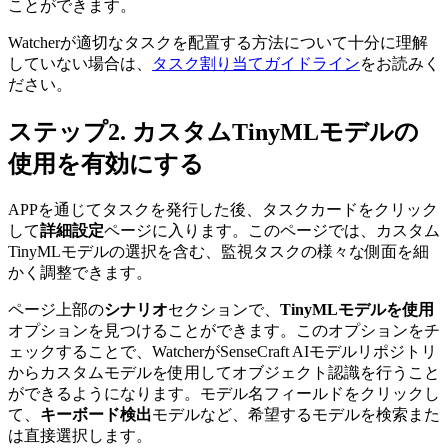
ことができます。
Watcherが適切なタスクを配置する方法について十分に理解
していない場合は、
タスク割り当てガイドライン
をお読みく
ださい。
ステップ2. カスタムTinyMLモデルの
使用を有効にする
APPを通じてタスクを発行した後、タスクカードをクリック
して
詳細設定
ページに入ります。このページでは、カスタム
TinyMLモデルの選択を含む、監視タスクの様々な側面を細
かく調整できます。
ページ上部の
シナリオ
セクションで、
TinyMLモデルを使用
オプションを見つけることができます。このオプションをチ
ェックすることで、WatcherがSenseCraft AIモデルリポジトリ
からカスタムモデルを使用してオブジェクト認識を行うこと
ができるようになります。モデル名フィールドをクリックし
て、
キーボード検出
モデルなど、希望するモデルを検索また
は直接選択します。