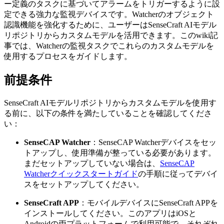
ー定義のタスクに基づいてアラームをトリガーするように設
定できる強力な監視デバイスです。Watcherのオブジェクト
認識機能を強化するために、ユーザーはSenseCraft AIモデル
リポジトリからカスタムモデルを活用できます。このwiki記
事では、Watcherの監視タスクでこれらのカスタムモデルを
使用するプロセスをガイドします。
前提条件
SenseCraft AIモデルリポジトリからカスタムモデルを使用す
る前に、以下の条件を満たしていることを確認してくださ
い：
SenseCAP Watcher
：SenseCAP Watcherデバイスをセッ
トアップし、使用準備が整っている必要があります。
まだセットアップしていない場合は、
SenseCAP
Watcherクイックスタートガイド
の手順に従ってデバイ
スをセットアップしてください。
SenseCraft APP
：モバイルデバイスにSenseCraft APPを
インストールしてください。このアプリはiOSと
Androidの両プラットフォームで利用可能で、それぞれ