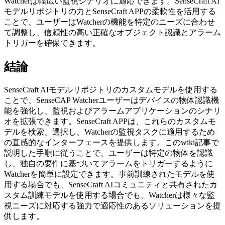
Watcherは幅広い監視シナリオに適応できます。SenseCraft AI
モデルリポジトリの力とSenseCraft APPの柔軟性を活用する
ことで、ユーザーはWatcherの機能を特定のニーズに合わせ
て調整し、信頼性の高い正確なオブジェクト認識とアラーム
トリガーを確保できます。
結論
SenseCraft AIモデルリポジトリのカスタムモデルを使用する
ことで、SenseCAP Watcherユーザーはデバイスの物体認識機
能を強化し、監視およびアラームアプリケーションのシナリ
オを拡張できます。SenseCraft APPは、これらのカスタムモ
デルを検索、選択し、Watcherの監視タスクに適用するため
の直感的なインターフェースを提供します。このwiki記事で
説明した手順に従うことで、ユーザーは特定の物体を認識
し、独自の要件に基づいてアラームをトリガーするように
Watcherを簡単に設定できます。事前訓練されたモデルを使
用する場合でも、SenseCraft AIコミュニティと共有されたカ
スタム訓練モデルを使用する場合でも、Watcherは様々な監
視ニーズに対応する強力で適応性のあるソリューションを提
供します。