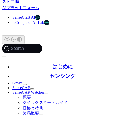
ストア 🛍️
AIプラットフォーム
SenseCraft AI
reComputer AI Lab
Search
はじめに
センシング
Grove
SenseCAP
SenseCAP Watcher
概要
クイックスタートガイド
価格と特典
製品概要