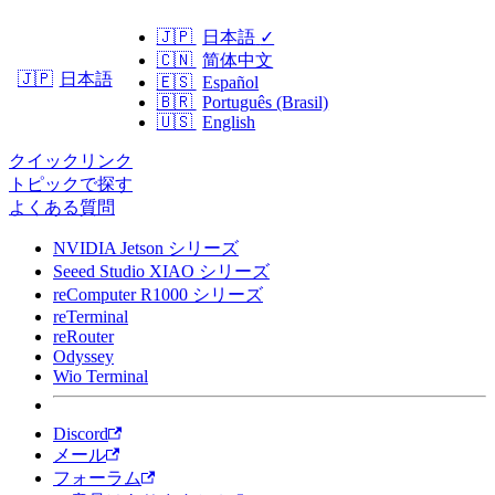
🇯🇵
日本語
✓
🇨🇳
简体中文
日本語
🇯🇵
🇪🇸
Español
🇧🇷
Português (Brasil)
🇺🇸
English
クイックリンク
トピックで探す
よくある質問
NVIDIA Jetson シリーズ
Seeed Studio XIAO シリーズ
reComputer R1000 シリーズ
reTerminal
reRouter
Odyssey
Wio Terminal
Discord
メール
フォーラム