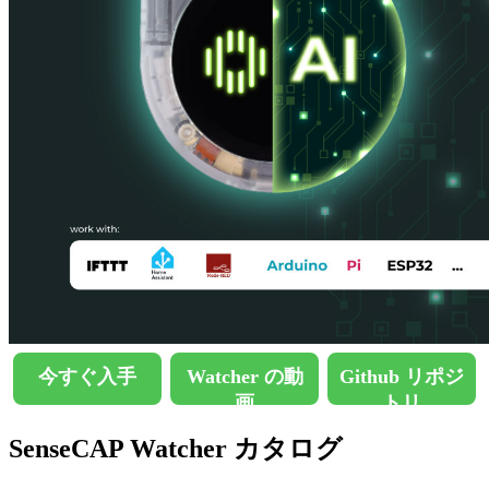
今すぐ入手
Watcher の動
Github リポジ
画
トリ
SenseCAP Watcher カタログ