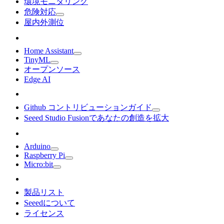
環境モニタリング
危険対応
屋内外測位
Home Assistant
TinyML
オープンソース
Edge AI
Github コントリビューションガイド
Seeed Studio Fusionであなたの創造を拡大
Arduino
Raspberry Pi
Micro:bit
製品リスト
Seeedについて
ライセンス