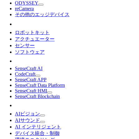
ODYSSEY
reCamera
その他のエッジデバイス
ロボットキット
アクチュエーター
センサー
ソフトウェア
SenseCraft AI
CodeCraft
SenseCraft APP
SenseCraft Data Platform
SenseCraft HMI
SenseCraft Blockchain
AIビジョン
AIサウンド
AI インテリジェント
デバイス統合・制御