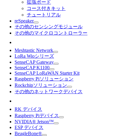
拡張ボード
コース付きキット
チュートリアル
reSpeaker
その他のセンシングモジュール
その他のマイクロコントローラー
Meshtastic Network
LoRa Wioシリーズ
SenseCAP Gateway
SenseCAP K1100
SenseCAP LoRaWAN Starter Kit
Raspberry Piソリューション
Rockchipソリューション
その他のネットワークデバイス
RK デバイス
Raspberry Piデバイス
NVIDIA® Jetson™
ESP デバイス
BeagleBone®