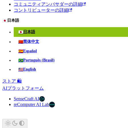
コミュニティアンバサダーの詳細
コントリビューターの詳細
🇯🇵
日本語
🇯🇵
日本語
🇨🇳
简体中文
🇪🇸
Español
🇧🇷
Português (Brasil)
🇺🇸
English
ストア 🛍️
AIプラットフォーム
SenseCraft AI
reComputer AI Lab