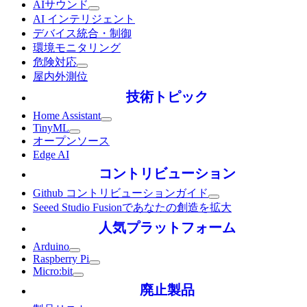
AIサウンド
AI インテリジェント
デバイス統合・制御
環境モニタリング
危険対応
屋内外測位
技術トピック
Home Assistant
TinyML
オープンソース
Edge AI
コントリビューション
Github コントリビューションガイド
Seeed Studio Fusionであなたの創造を拡大
人気プラットフォーム
Arduino
Raspberry Pi
Micro:bit
廃止製品