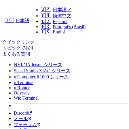
🇯🇵
日本語
✓
🇨🇳
简体中文
日本語
🇯🇵
🇪🇸
Español
🇧🇷
Português (Brasil)
🇺🇸
English
クイックリンク
トピックで探す
よくある質問
NVIDIA Jetson シリーズ
Seeed Studio XIAO シリーズ
reComputer R1000 シリーズ
reTerminal
reRouter
Odyssey
Wio Terminal
Discord
メール
フォーラム