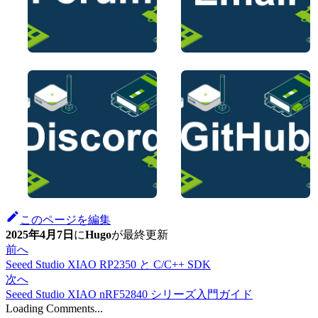
このページを編集
2025年4月7日
に
Hugo
が
最終更新
前へ
Seeed Studio XIAO RP2350 と C/C++ SDK
次へ
Seeed Studio XIAO nRF52840 シリーズ入門ガイド
Loading Comments...