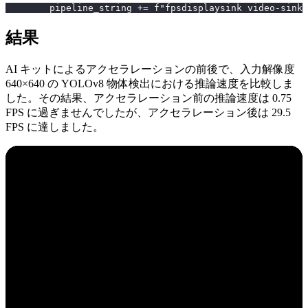
        pipeline_string += f"fpsdisplaysink video-sink=
結果
AI キットによるアクセラレーションの前後で、入力解像度
640×640 の YOLOv8 物体検出における推論速度を比較しま
した。その結果、アクセラレーション前の推論速度は 0.75
FPS に過ぎませんでしたが、アクセラレーション後は 29.5
FPS に達しました。