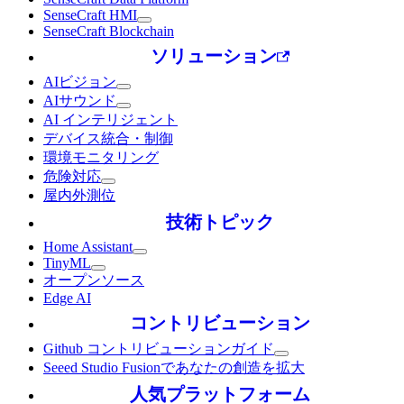
SenseCraft HMI
SenseCraft Blockchain
ソリューション
AIビジョン
AIサウンド
AI インテリジェント
デバイス統合・制御
環境モニタリング
危険対応
屋内外測位
技術トピック
Home Assistant
TinyML
オープンソース
Edge AI
コントリビューション
Github コントリビューションガイド
Seeed Studio Fusionであなたの創造を拡大
人気プラットフォーム