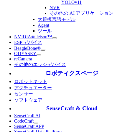
YOLOv11
NVR
その他の AI アプリケーション
大規模言語モデル
Agent
ツール
NVIDIA® Jetson™
ESP デバイス
BeagleBone®
ODYSSEY
reCamera
その他のエッジデバイス
ロボティクスページ
ロボットキット
アクチュエーター
センサー
ソフトウェア
SenseCraft & Cloud
SenseCraft AI
CodeCraft
SenseCraft APP
SenseCraft Data Platform