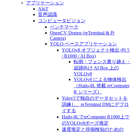
アプリケーション
AIoT
音声認識
コンピュータビジョン
ベンチマーク
OpenCV Demos (reTerminal & Pi
Camera)
YOLO ベースアプリケーション
YOLOv8 オブジェクト検出 (Pi 5
/ R1000 / AI Box)
転倒・フェンス乗り越え・
追跡向け AI Box 上の
YOLOv8
YOLOv8 による物体検出
（Hailo-8L 搭載 reComputer
R シリーズ）
Yolov5で独自のデータセットを
訓練し、reTerminal DMにデプロ
イする
Hailo-8LでreComputer R1000上で
のYOLOv8ポーズ推定
速度推定と徘徊検知のための