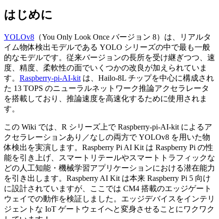
はじめに
YOLOv8
（You Only Look Once バージョン 8）は、リアルタ
イム物体検出モデルである YOLO シリーズの中で最も一般
的なモデルです。従来バージョンの長所を受け継ぎつつ、速
度、精度、柔軟性の面でいくつかの改良が加えられていま
す。
Raspberry-pi-AI-kit
は、Hailo-8L チップを中心に構成され
た 13 TOPS のニューラルネットワーク推論アクセラレータ
を搭載しており、推論速度を高速化するために使用されま
す。
この Wiki では、R シリーズ上で Raspberry-pi-AI-kit によるア
クセラレーションあり／なしの両方で YOLOv8 を用いた物
体検出を実演します。Raspberry Pi AI Kit は Raspberry Pi の性
能を引き上げ、スマートリテールやスマートトラフィックな
どの人工知能・機械学習アプリケーションにおける潜在能力
を引き出します。Raspberry AI Kit は本来 Raspberry Pi 5 向け
に設計されていますが、ここでは CM4 搭載のエッジゲート
ウェイでの動作を検証しました。エッジデバイスをインテリ
ジェントな IoT ゲートウェイへと変身させることにワクワク