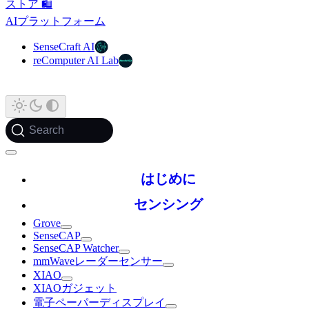
ストア 🛍️
AIプラットフォーム
SenseCraft AI
reComputer AI Lab
Search
はじめに
センシング
Grove
SenseCAP
SenseCAP Watcher
mmWaveレーダーセンサー
XIAO
XIAOガジェット
電子ペーパーディスプレイ