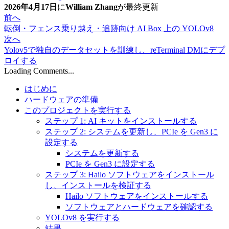
2026年4月17日
に
William Zhang
が
最終更新
前へ
転倒・フェンス乗り越え・追跡向け AI Box 上の YOLOv8
次へ
Yolov5で独自のデータセットを訓練し、reTerminal DMにデプ
ロイする
Loading Comments...
はじめに
ハードウェアの準備
このプロジェクトを実行する
ステップ 1: AI キットをインストールする
ステップ 2: システムを更新し、PCIe を Gen3 に
設定する
システムを更新する
PCIe を Gen3 に設定する
ステップ 3: Hailo ソフトウェアをインストール
し、インストールを検証する
Hailo ソフトウェアをインストールする
ソフトウェアとハードウェアを確認する
YOLOv8 を実行する
結果