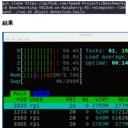
git clone https://github.com/Seeed-Projects/Benchmarkin
cd Benchmarking-YOLOv8-on-Raspberry-PI-reComputer-r1000
bash ./run.sh object-detection-hailo
結果