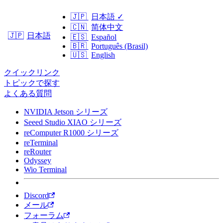
🇯🇵
日本語
✓
🇨🇳
简体中文
日本語
🇯🇵
🇪🇸
Español
🇧🇷
Português (Brasil)
🇺🇸
English
クイックリンク
トピックで探す
よくある質問
NVIDIA Jetson シリーズ
Seeed Studio XIAO シリーズ
reComputer R1000 シリーズ
reTerminal
reRouter
Odyssey
Wio Terminal
Discord
メール
フォーラム