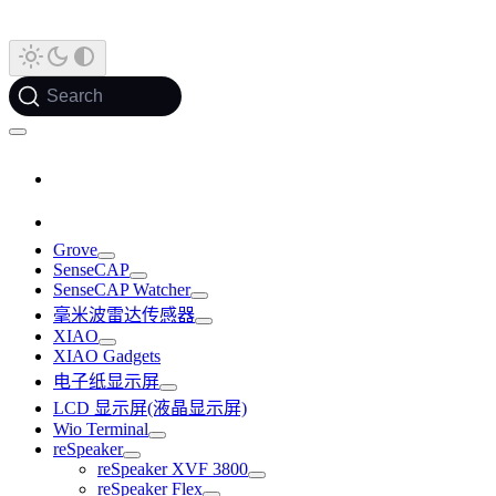
Search
Grove
SenseCAP
SenseCAP Watcher
毫米波雷达传感器
XIAO
XIAO Gadgets
电子纸显示屏
LCD 显示屏(液晶显示屏)
Wio Terminal
reSpeaker
reSpeaker XVF 3800
reSpeaker Flex