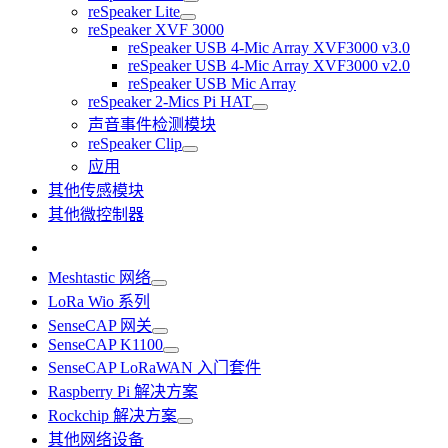
reSpeaker Lite
reSpeaker XVF 3000
reSpeaker USB 4-Mic Array XVF3000 v3.0
reSpeaker USB 4-Mic Array XVF3000 v2.0
reSpeaker USB Mic Array
reSpeaker 2-Mics Pi HAT
声音事件检测模块
reSpeaker Clip
应用
其他传感模块
其他微控制器
Meshtastic 网络
LoRa Wio 系列
SenseCAP 网关
SenseCAP K1100
SenseCAP LoRaWAN 入门套件
Raspberry Pi 解决方案
Rockchip 解决方案
其他网络设备